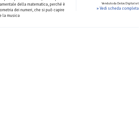
Venduto da Delos Digital srl
damentale della matematica, perché è
» Vedi scheda completa
eometria dei numeri, che si può capire
e la musica