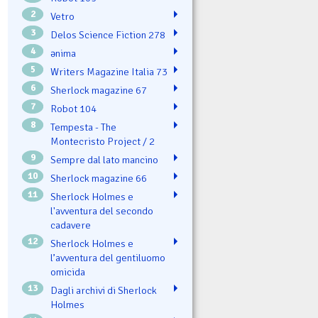
2
Vetro
3
Delos Science Fiction 278
4
ənima
5
Writers Magazine Italia 73
6
Sherlock magazine 67
7
Robot 104
8
Tempesta - The
Montecristo Project / 2
9
Sempre dal lato mancino
10
Sherlock magazine 66
11
Sherlock Holmes e
l'avventura del secondo
cadavere
12
Sherlock Holmes e
l’avventura del gentiluomo
omicida
13
Dagli archivi di Sherlock
Holmes