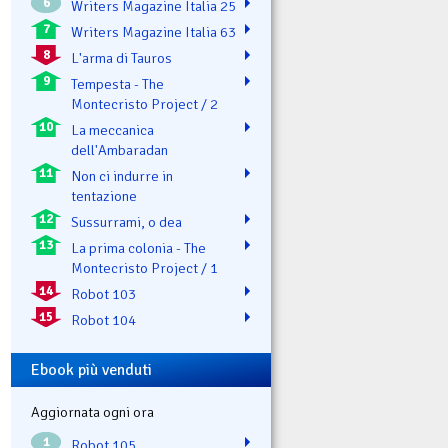
6
Writers Magazine Italia 25
7
Writers Magazine Italia 63
8
L'arma di Tauros
9
Tempesta - The
Montecristo Project / 2
10
La meccanica
dell'Ambaradan
11
Non ci indurre in
tentazione
12
Sussurrami, o dea
13
La prima colonia - The
Montecristo Project / 1
14
Robot 103
15
Robot 104
Ebook più venduti
Aggiornata ogni ora
1
Robot 105