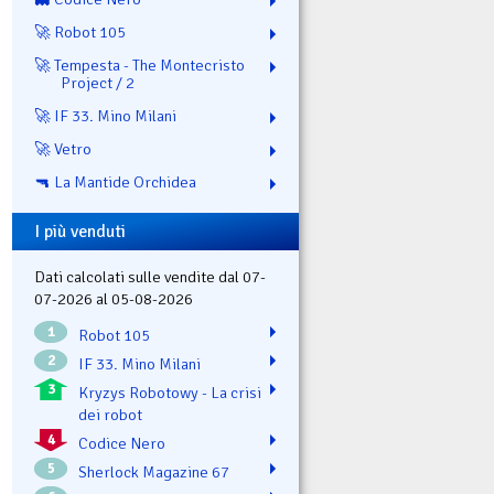
🚀 Robot 105
🚀 Tempesta - The Montecristo
Project / 2
🚀 IF 33. Mino Milani
🚀 Vetro
🔫 La Mantide Orchidea
I più venduti
Dati calcolati sulle vendite dal 07-
07-2026 al 05-08-2026
1
Robot 105
2
IF 33. Mino Milani
3
Kryzys Robotowy - La crisi
dei robot
4
Codice Nero
5
Sherlock Magazine 67