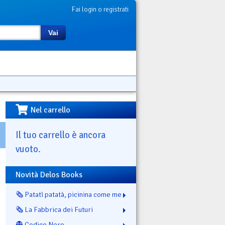
Fai login o registrati
Vai
Nel carrello
Il tuo carrello è ancora
vuoto.
Novità Delos Books
🗞️ Patatì patatà, picinina come me
🗞️ La Fabbrica dei Futuri
👻 Codice Nero