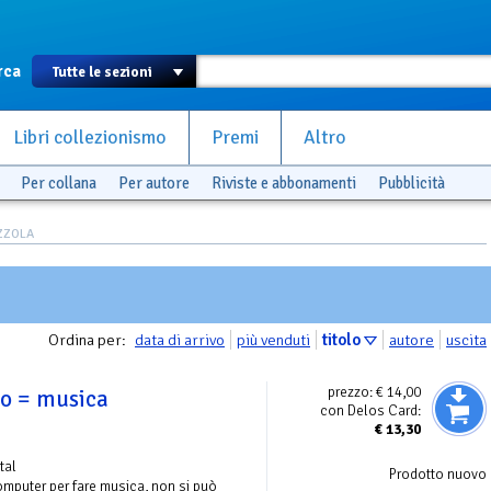
rca
Libri collezionismo
Premi
Altro
Per collana
Per autore
Riviste e abbonamenti
Pubblicità
OZZOLA
Ordina per:
data di arrivo
più venduti
titolo
autore
uscita
prezzo:
€ 14,00
o = musica
con Delos Card:
€
13,30
tal
Prodotto nuovo
 computer per fare musica, non si può