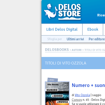
Rice
Libri Delos Digital
Ebook
Sfoglia per
Ultimi arrivi
Per editore
DELOSBOOKS
>
AUTORI
> TITOLI DI VITO 
TITOLI DI VITO OZZOLA
LIBRI
Numero + suon
di
Vito Ozzola
| saggio
Convoy
n. 45 - Delos Digi
Se si vuole utilizzare il