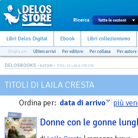
Ricerca
Libri Delos Digital
Ebook
Libri collezionismo
Sfoglia per
Ultimi arrivi
Per editore
Per collana
Per autore
DELOSBOOKS
>
AUTORI
> TITOLI DI LAILA CRESTA
TITOLI DI LAILA CRESTA
Ordina per:
data di arrivo
più ven
LIBRI
Donne con le gonne lung