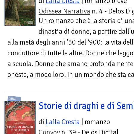
di
Laila Cresta
| romanzo breve
Odissea Narrativa
n. 4 - Delos Di
Un romanzo che è la storia di un
dinastia di donne, a partire dall’
alla metà degli anni ’50 del ‘900: la vita della
conduttore di tutte le altre. Donne che leg
a scuola. Donne che amano profondamente
oneste, a modo loro. In un mondo che sta 
LIBRI
Storie di draghi e di Sem
di
Laila Cresta
| romanzo
Convoy
n. 39 - Delos Digital