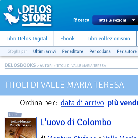
Ricerca
Libri Delos Digital
Ebook
Libri collezionismo
Sfoglia per
Ultimi arrivi
Per editore
Per collana
Per autore
DELOSBOOKS
>
AUTORI
> TITOLI DI VALLE MARIA TERESA
TITOLI DI VALLE MARIA TERESA
Ordina per:
data di arrivo
più vend
LIBRI
L'uovo di Colombo