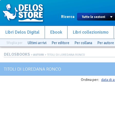
Ricerca
Libri Delos Digital
Ebook
Libri collezionismo
Sfoglia per
Ultimi arrivi
Per editore
Per collana
Per autore
DELOSBOOKS
>
AUTORI
> TITOLI DI LOREDANA RONCO
TITOLI DI LOREDANA RONCO
Ordina per:
data di a