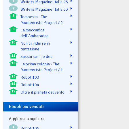
6
Writers Magazine Italia 25
7
Writers Magazine Italia 63
8
Tempesta - The
Montecristo Project / 2
9
La meccanica
dell'Ambaradan
10
Non ci indurre in
tentazione
11
Sussurrami, o dea
12
La prima colonia - The
Montecristo Project / 1
13
Robot 103
14
Robot 104
15
Oltre il pianeta del vento
Ebook più venduti
Aggiornata ogni ora
1
Robot 105