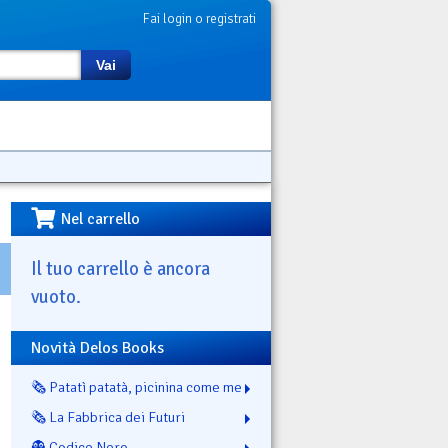
Fai login o registrati
Vai
Nel carrello
Il tuo carrello è ancora
vuoto.
Novità Delos Books
🗞️ Patatì patatà, picinina come me
🗞️ La Fabbrica dei Futuri
👻 Codice Nero