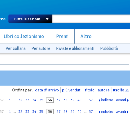
rca
Libri collezionismo
Premi
Altro
Per collana
Per autore
Riviste e abbonamenti
Pubblicità
Ordina per:
data di arrivo
più venduti
titolo
autore
uscita
 57
1
...
32
33
34
35
36
37
38
39
40
...
57
indietro
avanti
 57
1
...
32
33
34
35
36
37
38
39
40
...
57
indietro
avanti