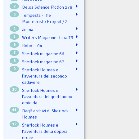
2
Delos Science Fiction 278
3
Tempesta - The
Montecristo Project / 2
4
ənima
5
Writers Magazine Italia 73
6
Robot 104
7
Sherlock magazine 66
8
Sherlock magazine 67
9
Sherlock Holmes e
l'avventura del secondo
cadavere
10
Sherlock Holmes e
l’avventura del gentiluomo
omicida
11
Dagli archivi di Sherlock
Holmes
12
Sherlock Holmes e
l’avventura della doppia
croce