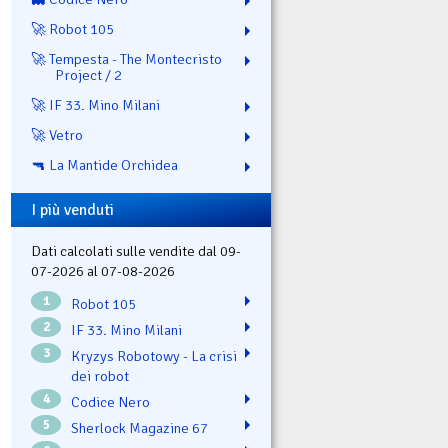
🚀 Robot 105
🚀 Tempesta - The Montecristo
Project / 2
🚀 IF 33. Mino Milani
🚀 Vetro
🔫 La Mantide Orchidea
I più venduti
Dati calcolati sulle vendite dal 09-
07-2026 al 07-08-2026
1
Robot 105
2
IF 33. Mino Milani
3
Kryzys Robotowy - La crisi
dei robot
4
Codice Nero
5
Sherlock Magazine 67