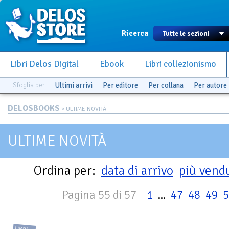
Ricerca
Libri Delos Digital
Ebook
Libri collezionismo
Sfoglia per
Ultimi arrivi
Per editore
Per collana
Per autore
DELOSBOOKS
> ULTIME NOVITÀ
ULTIME NOVITÀ
Ordina per:
data di arrivo
più vend
Pagina 55 di 57
1
...
47
48
49
5