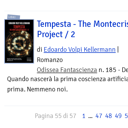
LIBRI
Tempesta - The Montecri
Project / 2
di
Edoardo Volpi Kellermann
|
Romanzo
Odissea Fantascienza
n. 185 - De
Quando nascerà la prima coscienza artificia
prima. Nemmeno noi.
Pagina 55 di 57
1
...
47
48
49
5