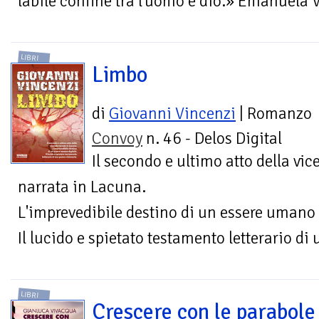
labile confine tra l'uomo e dio.» Emanuela 
LIBRI
Limbo
di
Giovanni Vincenzi
| Romanzo
Convoy
n. 46 - Delos Digital
Il secondo e ultimo atto della vi
narrata in Lacuna.
L'imprevedibile destino di un essere umano 
Il lucido e spietato testamento letterario di
LIBRI
Crescere con le parabole