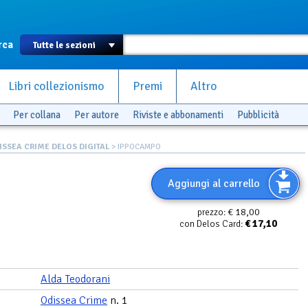
rca
Libri collezionismo
Premi
Altro
Per collana
Per autore
Riviste e abbonamenti
Pubblicità
ISSEA CRIME DELOS DIGITAL
> IPPOCAMPO
Aggiungi al carrello
€ 18,00
prezzo:
€
17,10
con Delos Card:
Alda Teodorani
Odissea Crime
n. 1