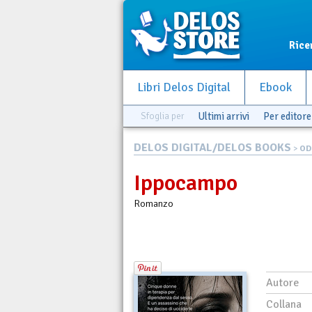
Rice
Libri Delos Digital
Ebook
Sfoglia per
Ultimi arrivi
Per editore
DELOS DIGITAL/DELOS BOOKS
>
OD
Ippocampo
Romanzo
Autore
Collana