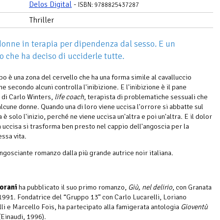
Delos Digital
-
ISBN: 9788825437287
Thriller
onne in terapia per dipendenza dal sesso. E un
o che ha deciso di ucciderle tutte.
o è una zona del cervello che ha una forma simile al cavalluccio
e secondo alcuni controlla l'inibizione. E l'inibizione è il pane
 di Carlo Winters,
life coach
, terapista di problematiche sessuali che
alcune donne. Quando una di loro viene uccisa l'orrore si abbatte sul
è solo l'inizio, perché ne viene uccisa un'altra e poi un'altra. E il dolor
a uccisa si trasforma ben presto nel cappio dell'angoscia per la
ssa vita.
ngosciante romanzo dalla più grande autrice noir italiana.
orani
ha pubblicato il suo primo romanzo,
Giù, nel delirio
, con Granata
1991. Fondatrice del “Gruppo 13” con Carlo Lucarelli, Loriano
li e Marcello Fois, ha partecipato alla famigerata antologia
Gioventù
(Einaudi, 1996).