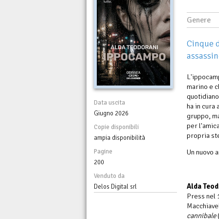
Genere
Cinque d
assassin
L'ippocamp
marino e ch
quotidiano
Data uscita
ha in cura 
Giugno 2026
gruppo, ma 
per l'amic
Copie disponibili
propria ste
ampia disponibilità
Pagine
Un nuovo a
200
Venduto da
Alda Teod
Delos Digital srl
Press nel 
Macchiavel
cannibale