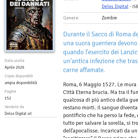
Delos Digital
-
IS
Genere
Zombie
Durante il Sacco di Roma de
una suora guerriera devono 
quando l'esercito dei Lanzi
un'antica infezione che tra
Data uscita
Aprile 2026
carne affamate.
Copie disponibili
ampia disponibilità
Roma, 6 Maggio 1527. Le mura s
Città Eterna brucia. Ma tra il f
Pagine
152
qualcosa di più antico della guer
restano morti. Il sangue diventa
Venduto da
Delos Digital srl
pontificio che ha perso la fede,
tutto per salvare la sorella, si t
dell'apocalisse. Incaricati da un