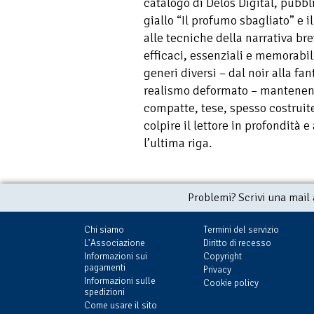
catalogo di Delos Digital, pubb
giallo “Il profumo sbagliato” e 
alle tecniche della narrativa bre
efficaci, essenziali e memorabili
generi diversi – dal noir alla fa
realismo deformato – mantenendo
compatte, tese, spesso costruit
colpire il lettore in profondità 
l’ultima riga.
Problemi? Scrivi una mail
Chi siamo
Termini del servizio
L'Associazione
Diritto di recesso
Informazioni sui
Copyright
pagamenti
Privacy
Informazioni sulle
Cookie policy
spedizioni
Come usare il sito