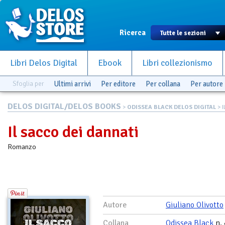
Ricerca
Libri Delos Digital
Ebook
Libri collezionismo
Sfoglia per
Ultimi arrivi
Per editore
Per collana
Per autore
DELOS DIGITAL/DELOS BOOKS
>
ODISSEA BLACK DELOS DIGITAL
> I
Il sacco dei dannati
Romanzo
Autore
Giuliano Olivotto
Collana
Odissea Black
n. 