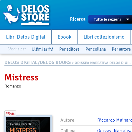
Ricerca
Libri Delos Digital
Ebook
Libri collezionismo
Sfoglia per
Ultimi arrivi
Per editore
Per collana
Per autore
DELOS DIGITAL/DELOS BOOKS
>
ODISSEA NARRATIVA DELOS DIGI...
Mistress
Romanzo
Autore
Riccardo Mainard
Collana
Odissea Narrativ