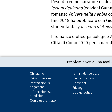
L’esordio come narratore risale 
lezioni
dell’anno
(edizioni Gamm
romanzo
Polvere nella nebbia
co
fine 2018 ha pubblicato con Gi
storico-fantasy
Il sogno di Amos
Il romanzo erotico-psicologico
M
Città di Como 2020 per la narrat
Problemi? Scrivi una mail
Chi siamo
Termini del servizio
L'Associazione
Diritto di recesso
Informazioni sui
Copyright
pagamenti
Privacy
Informazioni sulle
Cookie policy
spedizioni
Come usare il sito