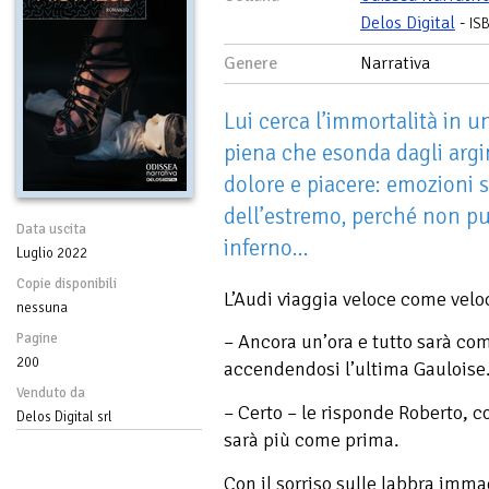
Delos Digital
-
IS
Genere
Narrativa
Lui cerca l’immortalità in u
piena che esonda dagli argin
dolore e piacere: emozioni 
dell’estremo, perché non pu
Data uscita
inferno...
Luglio 2022
Copie disponibili
L’Audi viaggia veloce come veloc
nessuna
Pagine
– Ancora un’ora e tutto sarà co
200
accendendosi l’ultima Gauloise
Venduto da
– Certo – le risponde Roberto, c
Delos Digital srl
sarà più come prima.
Con il sorriso sulle labbra imma