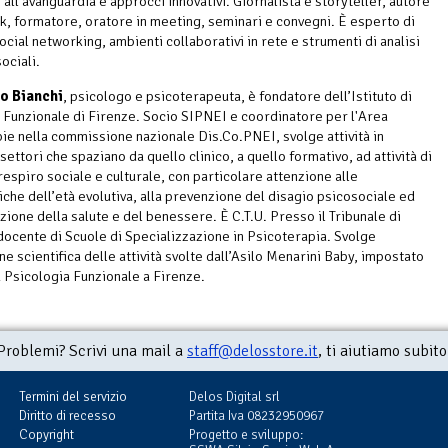
all'avanguardia e approcci innovativi. Giornalista e storyteller, autore
k, formatore, oratore in meeting, seminari e convegni. È esperto di
ocial networking, ambienti collaborativi in rete e strumenti di analisi
sociali.
o Bianchi
, psicologo e psicoterapeuta, è fondatore dell’Istituto di
 Funzionale di Firenze. Socio SIPNEI e coordinatore per l'Area
ie nella commissione nazionale Dis.Co.PNEI, svolge attività in
settori che spaziano da quello clinico, a quello formativo, ad attività di
respiro sociale e culturale, con particolare attenzione alle
che dell’età evolutiva, alla prevenzione del disagio psicosociale ed
zione della salute e del benessere. È C.T.U. Presso il Tribunale di
docente di Scuole di Specializzazione in Psicoterapia. Svolge
e scientifica delle attività svolte dall’Asilo Menarini Baby, impostato
 Psicologia Funzionale a Firenze.
Problemi? Scrivi una mail a
staff@delosstore.it
, ti aiutiamo subito
Termini del servizio
Delos Digital srl
Diritto di recesso
Partita Iva 08232950967
Copyright
Progetto e sviluppo: