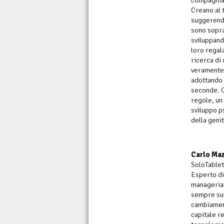
compagnia 
Creano al 
suggerendo
sono sopra
sviluppando
loro regal
ricerca di
veramente,
adottando 
seconde. Q
regole, un
sviluppo ps
della genit
Carlo Maz
SoloTablet
Esperto di
manageriali
sempre sul
cambiament
capitale re