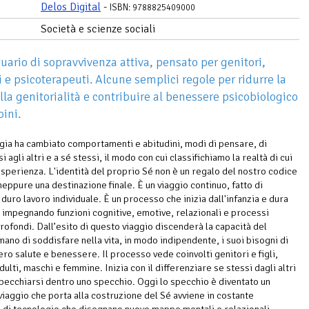
Delos Digital
-
ISBN: 9788825409000
Società e scienze sociali
uario di sopravvivenza attiva, pensato per genitori,
i e psicoterapeuti. Alcune semplici regole per ridurre la
lla genitorialità e contribuire al benessere psicobiologico
ini.
gia ha cambiato comportamenti e abitudini, modi di pensare, di
i agli altri e a sé stessi, il modo con cui classifichiamo la realtà di cui
sperienza. L'identità del proprio Sé non è un regalo del nostro codice
neppure una destinazione finale. È un viaggio continuo, fatto di
duro lavoro individuale. È un processo che inizia dall'infanzia e dura
 impegnando funzioni cognitive, emotive, relazionali e processi
profondi. Dall’esito di questo viaggio discenderà la capacità del
mano di soddisfare nella vita, in modo indipendente, i suoi bisogni di
ero salute e benessere. Il processo vede coinvolti genitori e figli,
dulti, maschi e femmine. Inizia con il differenziare se stessi dagli altri
ispecchiarsi dentro uno specchio. Oggi lo specchio è diventato un
 viaggio che porta alla costruzione del Sé avviene in costante