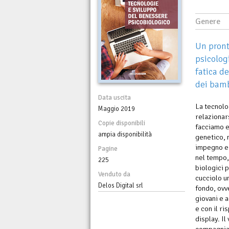
Genere
Un pront
psicolog
fatica de
dei bamb
Data uscita
La tecnolo
Maggio 2019
relazionars
Copie disponibili
facciamo e
ampia disponibilità
genetico, 
impegno e 
Pagine
nel tempo,
225
biologici 
Venduto da
cucciolo u
Delos Digital srl
fondo, ovv
giovani e a
e con il r
display. Il