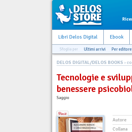
Rice
Libri Delos Digital
Ebook
Sfoglia per
Ultimi arrivi
Per editore
DELOS DIGITAL/DELOS BOOKS
>
CO
Tecnologie e svilup
benessere psicobio
Saggio
Autore
Collana