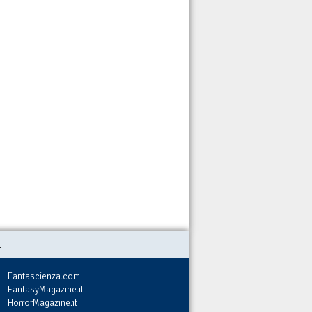
.
Fantascienza.com
FantasyMagazine.it
HorrorMagazine.it