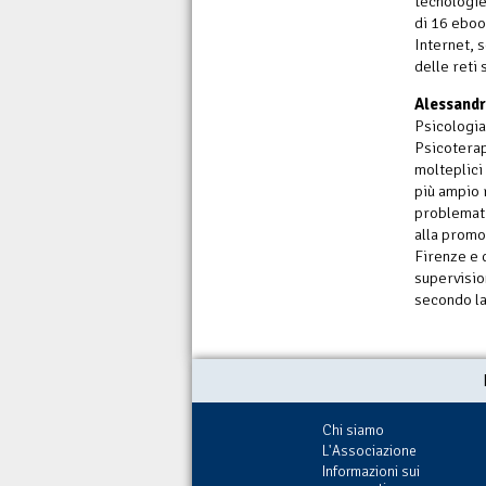
tecnologie 
di 16 eboo
Internet, s
delle reti 
Alessandr
Psicologia
Psicoterap
molteplici 
più ampio 
problemati
alla promo
Firenze e 
supervision
secondo la
Chi siamo
L'Associazione
Informazioni sui