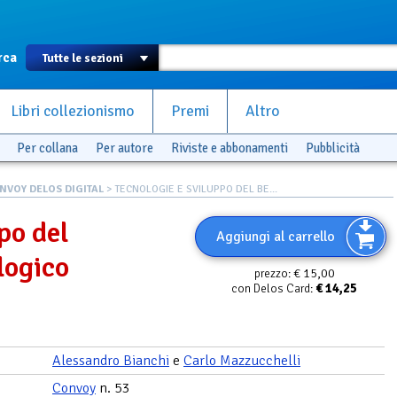
rca
Libri collezionismo
Premi
Altro
Per collana
Per autore
Riviste e abbonamenti
Pubblicità
NVOY DELOS DIGITAL
> TECNOLOGIE E SVILUPPO DEL BE...
po del
Aggiungi al carrello
logico
€ 15,00
prezzo:
€
14,25
con Delos Card:
Alessandro Bianchi
e
Carlo Mazzucchelli
Convoy
n. 53