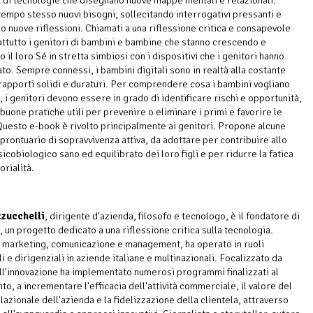
di tecnologie che disegnano nuove mappe mentali e relazionali.
tempo stesso nuovi bisogni, sollecitando interrogativi pressanti e
 nuove riflessioni. Chiamati a una riflessione critica e consapevole
ttutto i genitori di bambini e bambine che stanno crescendo e
 il loro Sé in stretta simbiosi con i dispositivi che i genitori hanno
ato. Sempre connessi, i bambini digitali sono in realtà alla costante
 rapporti solidi e duraturi. Per comprendere cosa i bambini vogliano
 i genitori devono essere in grado di identificare rischi e opportunità,
buone pratiche utili per prevenire o eliminare i primi e favorire le
uesto e-book è rivolto principalmente ai genitori. Propone alcune
 prontuario di sopravvivenza attiva, da adottare per contribuire allo
icobiologico sano ed equilibrato dei loro figli e per ridurre la fatica
orialità.
zucchelli
, dirigente d'azienda, filosofo e tecnologo, è il fondatore di
, un progetto dedicato a una riflessione critica sulla tecnologia.
 marketing, comunicazione e management, ha operato in ruoli
 e dirigenziali in aziende italiane e multinazionali. Focalizzato da
l'innovazione ha implementato numerosi programmi finalizzati al
o, a incrementare l'efficacia dell'attività commerciale, il valore del
lazionale dell'azienda e la fidelizzazione della clientela, attraverso