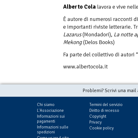
Alberto Cola
lavora e vive nel
È autore di numerosi racconti d
e importanti riviste letterarie. T
Lazarus
(Mondadori),
La notte 
Mekong
(Delos Books)
Fa parte del collettivo di autori
www.albertocola.it
Problemi? Scrivi una mail
Chi siamo
Termini del servizio
L'Associazione
Diritto di recesso
Informazioni sui
Copyright
pagamenti
Privacy
Informazioni sulle
Cookie policy
spedizioni
Come usare il sito