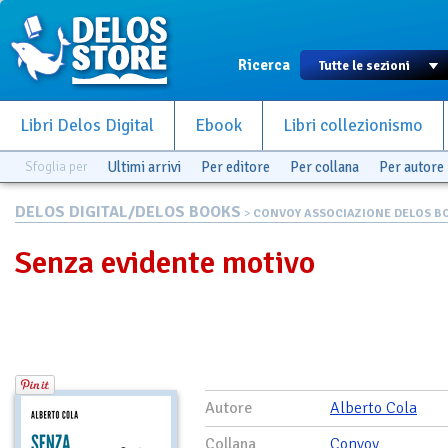
Ricerca
Libri Delos Digital
Ebook
Libri collezionismo
Sfoglia per
Ultimi arrivi
Per editore
Per collana
Per autore
DELOS DIGITAL/DELOS BOOKS
>
CONVOY ASSOCIAZIONE DELOS BO.
Senza evidente motivo
Autore
Alberto Cola
Collana
Convoy