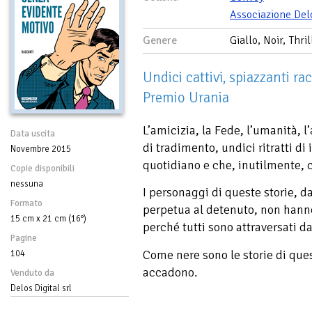
Associazione Del
Genere
Giallo, Noir, Thril
Undici cattivi, spiazzanti ra
Premio Urania
L’amicizia, la Fede, l’umanità, 
Data uscita
di tradimento, undici ritratti d
Novembre 2015
quotidiano e che, inutilmente, 
Copie disponibili
nessuna
I personaggi di queste storie, d
Formato
perpetua al detenuto, non hanno
15 cm x 21 cm (16°)
perché tutti sono attraversati da
Pagine
Come nere sono le storie di ques
104
accadono.
Venduto da
Delos Digital srl