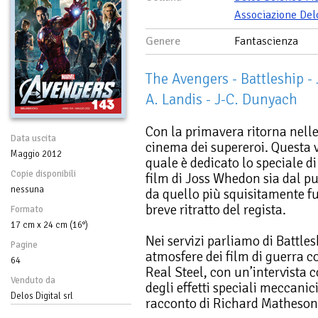
Associazione Del
Genere
Fantascienza
The Avengers - Battleship -
A. Landis - J-C. Dunyach
Con la primavera ritorna nelle
Data uscita
cinema dei supereroi. Questa v
Maggio 2012
quale è dedicato lo speciale 
Copie disponibili
film di Joss Whedon sia dal pu
nessuna
da quello più squisitamente f
breve ritratto del regista.
Formato
17 cm x 24 cm (16°)
Nei servizi parliamo di Battles
Pagine
atmosfere dei film di guerra c
64
Real Steel, con un’intervista 
Venduto da
degli effetti speciali meccanici
Delos Digital srl
racconto di Richard Matheson