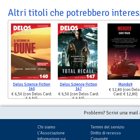
Altri titoli che potrebbero interes
Delos Science Fiction
Delos Science Fiction
Mondo9
140
147
€ 12,80
(con Delo
€ 6,50
(con Delos Card:
€ 6,50
(con Delos Card:
Card: € 12,80)
€ 6,50)
€ 6,50)
Problemi? Scrivi una mail
Chi siamo
Termini del servizio
L'Associazione
Diritto di recesso
Informazioni sui
Copyright