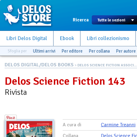
Ricerca
Libri Delos Digital
Ebook
Libri collezionismo
Sfoglia per
Ultimi arrivi
Per editore
Per collana
Per autore
DELOS DIGITAL/DELOS BOOKS
>
DELOS SCIENCE FICTION ASSOCI...
Delos Science Fiction 143
Rivista
A cura di
Carmine Treanni
Collana
Delos Science Fi