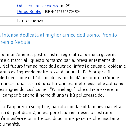
Odissea Fantascienza
n. 29
Delos Books
-
ISBN: 9788895724324
Fantascienza
 intensa dedicata al miglior amico dell’uomo. Premio
Premio Nebula
o in un’America post-disastro regredita a forme di governo
te dittatoriali, questo romanzo parla, prevalentemente di
i. Nel futuro immaginato dall’autrice, infatti a causa di epidemie
stanno estinguendo molte razze di animali. Ed è proprio il
dell’uccisione dell’ultimo dei cani che dà lo spunto a Connie
r narrare una storia di una Terra in cui molte cose che abbiamo
 estinguendo, così come i “Winnebago”, che oltre a essere un
i camper è anche il nome di una tribù pellerossa del
a.
a all’apparenza semplice, narrata con la solita maestria della
risa di quotidianità, in cui però l’autrice riesce a costruirci
n’atmosfera e un intreccio di uomini e persone che risaltano
ro umanità.