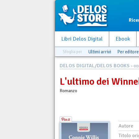
Rice
Libri Delos Digital
Ebook
Sfoglia per
Ultimi arrivi
Per editore
DELOS DIGITAL/DELOS BOOKS
>
OD
L'ultimo dei Winn
Romanzo
Autore
Titolo ori