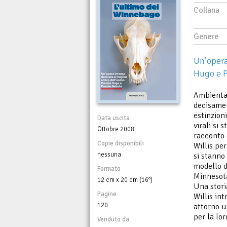
Collana
Genere
Un’opera
Hugo e 
Ambientat
decisamen
estinzion
Data uscita
virali si 
Ottobre 2008
racconto 
Copie disponibili
Willis pe
nessuna
si stanno
modello d
Formato
Minnesot
12 cm x 20 cm (16°)
Una stori
Pagine
Willis int
120
attorno u
per la lo
Venduto da