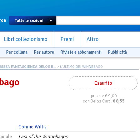
rca
Libri collezionismo
Premi
Altro
Per collana
Per autore
Riviste e abbonamenti
Pubblicità
ISSEA FANTASCIENZA DELOS B...
> L'ULTIMO DEI WINNEBAGO
ebago
Esaurito
€ 9,00
prezzo:
€
8,55
con Delos Card:
Connie Willis
ginale
Last of the Winnebagos