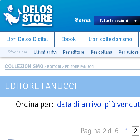
Ricerca
Libri Delos Digital
Ebook
Libri collezionismo
Sfoglia per
Ultimi arrivi
Per editore
Per collana
Per autore
COLLEZIONISMO
>
EDITORI
> EDITORE FANUCCI
EDITORE FANUCCI
Ordina per:
data di arrivo
più vendut
Pagina 2 di 6
1
2