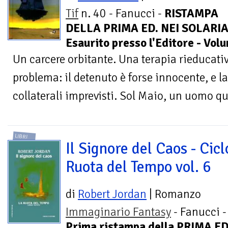
Tif
n. 40 - Fanucci -
RISTAMPA
DELLA PRIMA ED. NEI SOLARIA
Esaurito presso l'Editore - Vol
Un carcere orbitante. Una terapia rieducat
problema: il detenuto è forse innocente, e la
collaterali imprevisti. Sol Maio, un uomo q
LIBRI
Il Signore del Caos - Cicl
Ruota del Tempo vol. 6
di
Robert Jordan
| Romanzo
Immaginario Fantasy
- Fanucci -
Prima ristampa della PRIMA ED