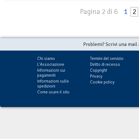
Pagina 2 di 6
1
2
Problemi? Scrivi una mail
Chi siamo
Termini del servizio
L'Associazione
Diritto di recesso
Informazioni sui
Copyright
pagamenti
Privacy
Informazioni sulle
Cookie policy
spedizioni
Come usare il sito