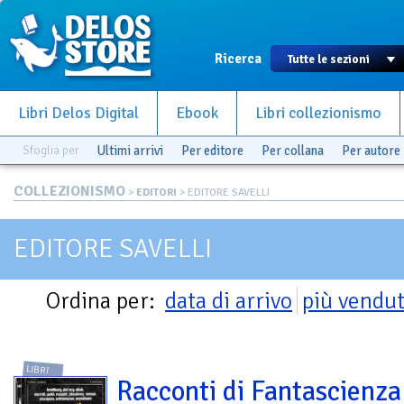
Ricerca
Libri Delos Digital
Ebook
Libri collezionismo
Sfoglia per
Ultimi arrivi
Per editore
Per collana
Per autore
COLLEZIONISMO
>
EDITORI
> EDITORE SAVELLI
EDITORE SAVELLI
Ordina per:
data di arrivo
più vendut
LIBRI
Racconti di Fantascienza