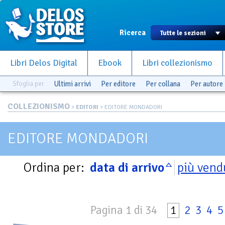
Ricerca
Libri Delos Digital
Ebook
Libri collezionismo
Sfoglia per
Ultimi arrivi
Per editore
Per collana
Per autore
COLLEZIONISMO
>
EDITORI
> EDITORE MONDADORI
EDITORE MONDADORI
Ordina per:
data di arrivo
più vend
Pagina 1 di 34
1
2
3
4
5