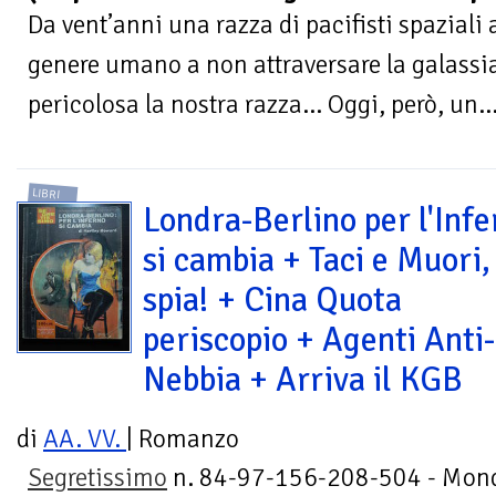
Da vent’anni una razza di pacifisti spaziali
genere umano a non attraversare la galassia
pericolosa la nostra razza... Oggi, però, un..
LIBRI
Londra-Berlino per l'Infe
si cambia + Taci e Muori,
spia! + Cina Quota
periscopio + Agenti Anti-
Nebbia + Arriva il KGB
di
AA. VV.
| Romanzo
Segretissimo
n. 84-97-156-208-504 - Mond