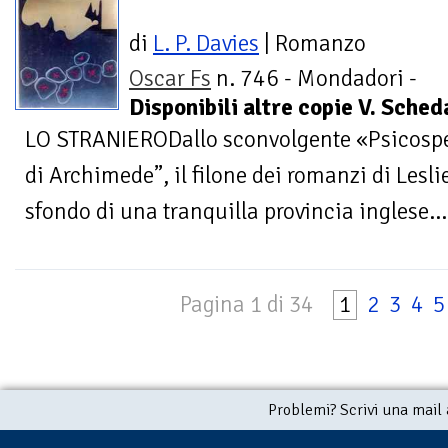
di
L. P. Davies
| Romanzo
Oscar Fs
n. 746 - Mondadori -
Disponibili altre copie V. Sche
LO STRANIERODallo sconvolgente «Psicospett
di Archimede”, il filone dei romanzi di Leslie
sfondo di una tranquilla provincia inglese...
Pagina 1 di 34
1
2
3
4
5
Problemi? Scrivi una mail