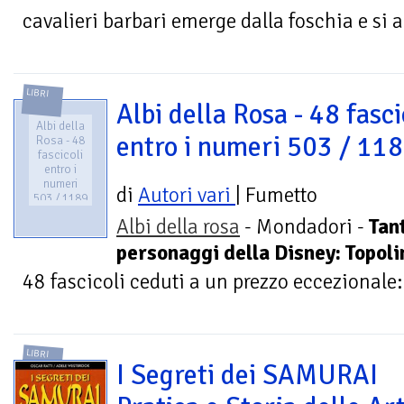
cavalieri barbari emerge dalla foschia e si 
LIBRI
Albi della Rosa - 48 fasci
Albi della
entro i numeri 503 / 11
Rosa - 48
fascicoli
entro i
numeri
di
Autori vari
| Fumetto
503 / 1189
Albi della rosa
- Mondadori -
Tan
personaggi della Disney: Topolin
48 fascicoli ceduti a un prezzo eccezionale: 
LIBRI
I Segreti dei SAMURAI