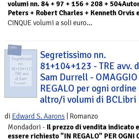
volumi nn. 84 + 97 + 156 + 208 + 504Auto
Peters + Robert Charles + Kenneth Orvis e
CINQUE volumi a soli euro...
LIBRI
Segretissimo nn.
Segretissimo
81+104+123 - TRE avv. d
nn.
81+104+123
- TRE avv.
Sam Durrell - OMAGGIO
di Sam
Durrell -
REGALO per ogni ordine 
OMAGGIO
/ REGALO
altro/i volumi di BCLibri
per ogni
ordine di
altro/i
volumi di
di
Edward S. Aarons
| Romanzo
BCLibri
Mondadori -
Il prezzo di vendita indicato e
essere richiesto "IN REGALO" PER OGNI 