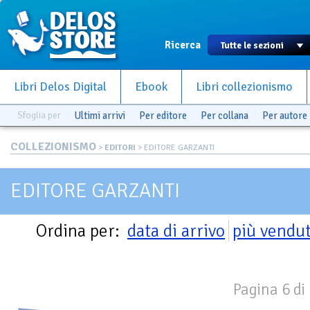
Ricerca
Libri Delos Digital
Ebook
Libri collezionismo
Sfoglia per
Ultimi arrivi
Per editore
Per collana
Per autore
COLLEZIONISMO
>
EDITORI
> EDITORE GARZANTI
EDITORE GARZANTI
Ordina per:
data di arrivo
più vendut
Pagina 6 di