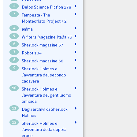
2
Delos Science Fiction 278
3
Tempesta - The
Montecristo Project / 2
4
ənima
5
Writers Magazine Italia 73
6
Sherlock magazine 67
7
Robot 104
8
Sherlock magazine 66
9
Sherlock Holmes e
l'avventura del secondo
cadavere
10
Sherlock Holmes e
l’avventura del gentiluomo
omicida
11
Dagli archivi di Sherlock
Holmes
12
Sherlock Holmes e
l’avventura della doppia
croce