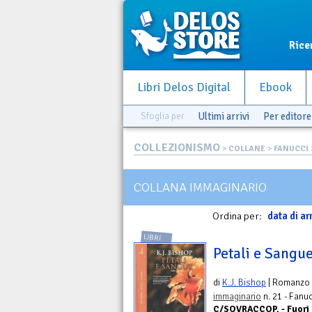
Rice
Libri Delos Digital
Ebook
Sfoglia per
Ultimi arrivi
Per editore
COLLEZIONISMO
>
COLLANE
>
FANUCCI
COLLANA IMMAGINARIO
Ordina per:
data di ar
LIBRI
Petali e Sangu
di
K.J. Bishop
| Romanzo
immaginario
n. 21 - Fanuc
C/SOVRACCOP. - Fuori c