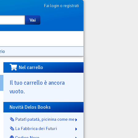
Fai login o registrati
Vai
zio
Nel carrello
Il tuo carrello è ancora
vuoto.
Novità Delos Books
🗞️ Patatì patatà, picinina come me
🗞️ La Fabbrica dei Futuri
👻 Codice Nero