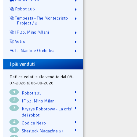
🚀 Robot 105
🚀 Tempesta - The Montecristo
Project / 2
🚀 IF 33. Mino Milani
🚀 Vetro
🔫 La Mantide Orchidea
I più venduti
Dati calcolati sulle vendite dal 08-
07-2026 al 06-08-2026
1
Robot 105
2
IF 33. Mino Milani
3
Kryzys Robotowy - La crisi
dei robot
4
Codice Nero
5
Sherlock Magazine 67