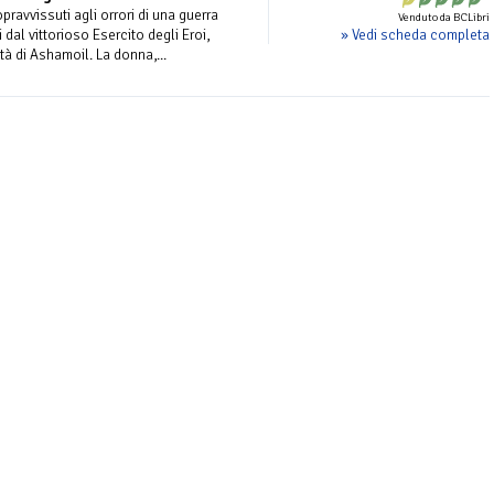
avvissuti agli orrori di una guerra
Venduto da BCLibri
» Vedi scheda completa
ti dal vittorioso Esercito degli Eroi,
tà di Ashamoil. La donna,...