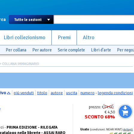
rca
Libri collezionismo
Premi
Altro
Per collana
Per autore
Serie complete
Libri d'arte
Per nego
> COLLANA IMMAGINARIO
rivo
più venduti
titolo
autore
uscita
numero
-
legenda condizioni
prezzo:
€14.00
e
€ 4,50
SCONTO 68%
ci -
PRIMA EDIZIONE - RILEGATA
Usato
(condizioni: NEAR MINT)
dettagli
atalogo nelle librerie - ASSAI RARO