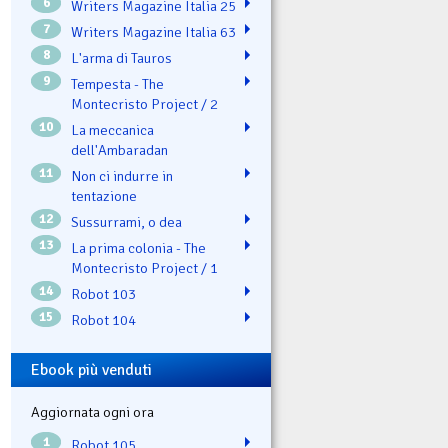
6
Writers Magazine Italia 25
7
Writers Magazine Italia 63
8
L'arma di Tauros
9
Tempesta - The
Montecristo Project / 2
10
La meccanica
dell'Ambaradan
11
Non ci indurre in
tentazione
12
Sussurrami, o dea
13
La prima colonia - The
Montecristo Project / 1
14
Robot 103
15
Robot 104
Ebook più venduti
Aggiornata ogni ora
1
Robot 105