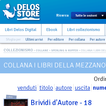
Ricerca
Libri Delos Digital
Ebook
Libri collezionismo
Sfoglia per
Ultimi arrivi
Per editore
Per collana
Per autore
COLLEZIONISMO
>
COLLANE
>
SPERLING & KUPFER
> COLLANA I LIBRI DE
COLLANA I LIBRI DELLA MEZZANO
Ordi
venduti
titolo
autore
uscita
num
LIBRI
Brividi d'Autore - 18