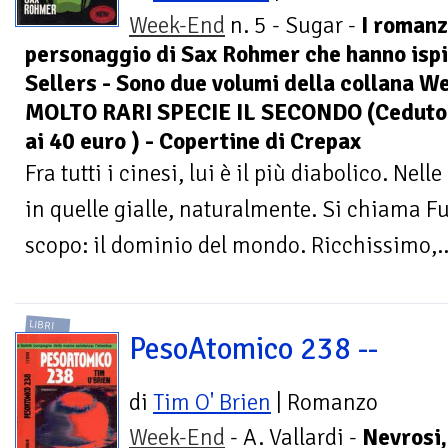
Week-End
n. 5 - Sugar -
I romanzi
personaggio di Sax Rohmer che hanno ispir
Sellers - Sono due volumi della collana W
MOLTO RARI SPECIE IL SECONDO (Ceduto tr
ai 40 euro ) - Copertine di Crepax
Fra tutti i cinesi, lui è il più diabolico. Nell
in quelle gialle, naturalmente. Si chiama 
scopo: il dominio del mondo. Ricchissimo,..
LIBRI
PesoAtomico 238 --
di
Tim O' Brien
| Romanzo
Week-End
- A. Vallardi -
Nevrosi,