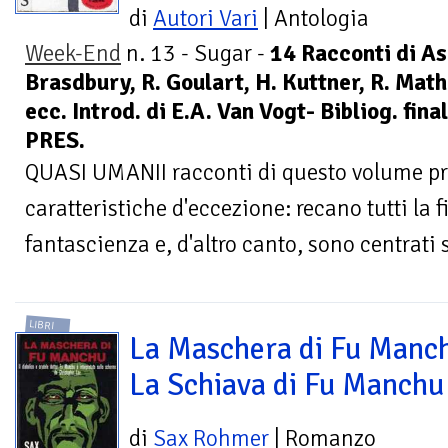
di
Autori Vari
| Antologia
Week-End
n. 13 - Sugar -
14 Racconti di A
Brasdbury, R. Goulart, H. Kuttner, R. Math
ecc. Introd. di E.A. Van Vogt- Bibliog. fin
PRES.
QUASI UMANII racconti di questo volume p
caratteristiche d'eccezione: recano tutti la 
fantascienza e, d'altro canto, sono centrati s
LIBRI
La Maschera di Fu Manc
La Schiava di Fu Manchu
di
Sax Rohmer
| Romanzo