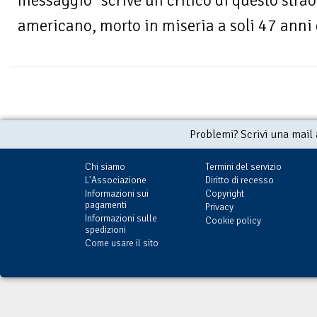
messaggio" scrive un critico di questo strao
americano, morto in miseria a soli 47 anni e
Problemi? Scrivi una mail
Chi siamo
Termini del servizio
L'Associazione
Diritto di recesso
Informazioni sui
Copyright
pagamenti
Privacy
Informazioni sulle
Cookie policy
spedizioni
Come usare il sito