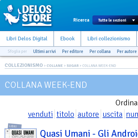
Ricerca
Libri Delos Digital
Ebook
Libri collezionismo
Sfoglia per
Ultimi arrivi
Per editore
Per collana
Per autore
COLLEZIONISMO
>
COLLANE
>
SUGAR
> COLLANA WEEK-END
COLLANA WEEK-END
Ordina
venduti
titolo
autore
uscita
nu
LIBRI
Quasi Umani - Gli Androi