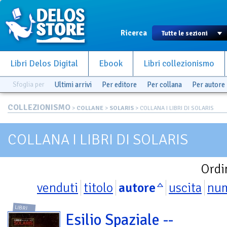
Ricerca
Libri Delos Digital
Ebook
Libri collezionismo
Sfoglia per
Ultimi arrivi
Per editore
Per collana
Per autore
COLLEZIONISMO
>
COLLANE
>
SOLARIS
> COLLANA I LIBRI DI SOLARIS
COLLANA I LIBRI DI SOLARIS
Ordi
venduti
titolo
autore
uscita
nu
LIBRI
Esilio Spaziale --