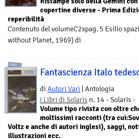
Ristampe solo della Gemini con
copertine diverse - Prima Edizio
reperibilità
Contenuto del volumeC2xpag. 5 Esilio spa
without Planet, 1969) di
LIBRI
Fantascienza Italo tedes
di
Autori Vari
| Antologia
I Libri di Solaris
n. 14 - Solaris -
Volume tipo rivista con oltre ch
moltissimi racconti (tra cui:So
Voltz e anche di autori inglesi), saggi, no
illustrazioni ecc.