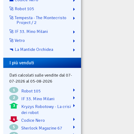
🚀 Robot 105
🚀 Tempesta - The Montecristo
Project / 2
🚀 IF 33. Mino Milani
🚀 Vetro
🔫 La Mantide Orchidea
I più venduti
Dati calcolati sulle vendite dal 07-
07-2026 al 05-08-2026
1
Robot 105
2
IF 33. Mino Milani
3
Kryzys Robotowy - La crisi
dei robot
4
Codice Nero
5
Sherlock Magazine 67