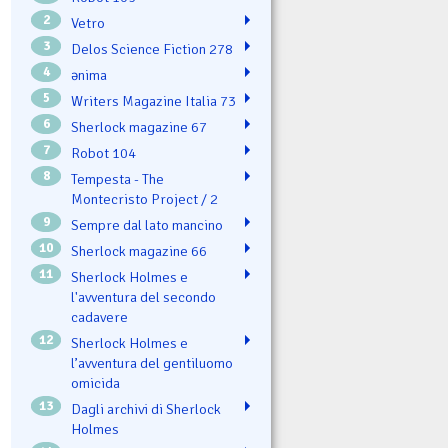
2
Vetro
3
Delos Science Fiction 278
4
ənima
5
Writers Magazine Italia 73
6
Sherlock magazine 67
7
Robot 104
8
Tempesta - The
Montecristo Project / 2
9
Sempre dal lato mancino
10
Sherlock magazine 66
11
Sherlock Holmes e
l'avventura del secondo
cadavere
12
Sherlock Holmes e
l’avventura del gentiluomo
omicida
13
Dagli archivi di Sherlock
Holmes