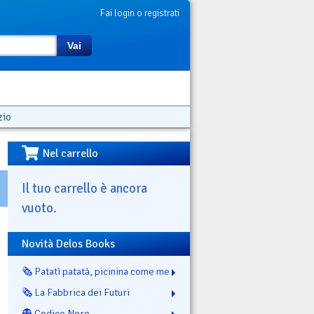
Fai login o registrati
Vai
zio
Nel carrello
Il tuo carrello è ancora
vuoto.
Novità Delos Books
🗞️ Patatì patatà, picinina come me
🗞️ La Fabbrica dei Futuri
👻 Codice Nero