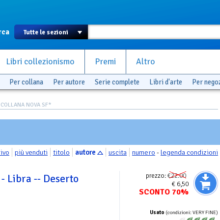
rca
Libri collezionismo
Premi
Altro
Per collana
Per autore
Serie complete
Libri d'arte
Per nego
 COLLANA NOVA SF*
rivo
più venduti
titolo
autore
uscita
numero
-
legenda condizioni
prezzo:
€22.00
- Libra -- Deserto
€ 6,50
SCONTO 70%
Usato
(condizioni: VERY FINE)