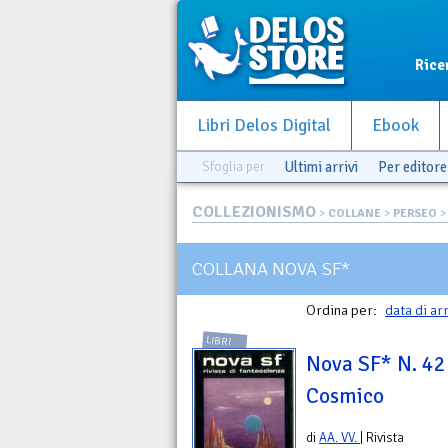
Rice
Libri Delos Digital
Ebook
Sfoglia per
Ultimi arrivi
Per editore
COLLEZIONISMO
>
COLLANE
>
PERSEO
>
COLLANA NOVA SF*
Ordina per:
data di ar
LIBRI
Nova SF* N. 42 
Cosmico
di
AA. VV.
| Rivista