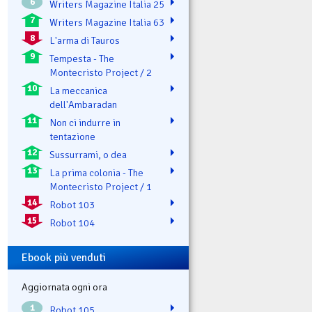
6
Writers Magazine Italia 25
7
Writers Magazine Italia 63
8
L'arma di Tauros
9
Tempesta - The
Montecristo Project / 2
10
La meccanica
dell'Ambaradan
11
Non ci indurre in
tentazione
12
Sussurrami, o dea
13
La prima colonia - The
Montecristo Project / 1
14
Robot 103
15
Robot 104
Ebook più venduti
Aggiornata ogni ora
1
Robot 105