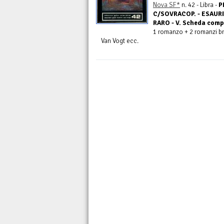
Nova SF*
n. 42 - Libra -
P
C/SOVRACOP. - ESAUR
RARO - V. Scheda comp
1 romanzo + 2 romanzi bre
Van Vogt ecc.