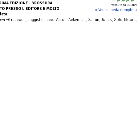
RIMA EDIZIONE - BROSSURA
Venduto da BCLibri
ITO PRESSO L'EDITORE E MOLTO
» Vedi scheda completa
leta
vi +6 racconti, saggistica ecc.- Autori: Ackerman, Gallun, Jones, Gold, Moore,