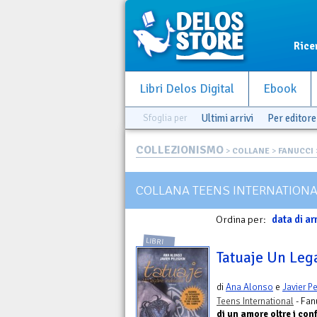
Rice
Libri Delos Digital
Ebook
Sfoglia per
Ultimi arrivi
Per editore
COLLEZIONISMO
>
COLLANE
>
FANUCCI
COLLANA TEENS INTERNATION
Ordina per:
data di ar
LIBRI
Tatuaje Un Leg
di
Ana Alonso
e
Javier P
Teens International
- Fan
di un amore oltre i con