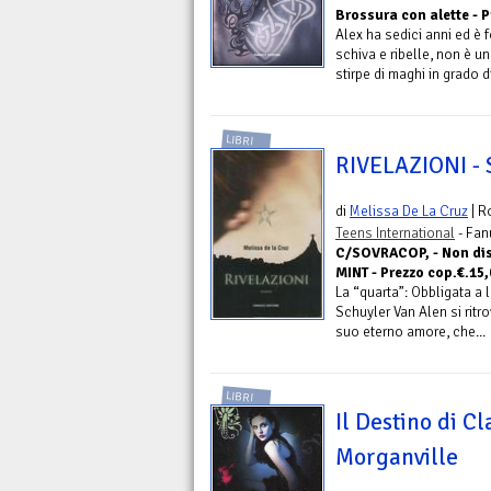
Brossura con alette - P
Alex ha sedici anni ed è 
schiva e ribelle, non è u
stirpe di maghi in grado di
LIBRI
RIVELAZIONI - 
di
Melissa De La Cruz
| R
Teens International
- Fan
C/SOVRACOP, - Non dis
MINT - Prezzo cop.€.15,
La “quarta”: Obbligata a
Schuyler Van Alen si ritr
suo eterno amore, che...
LIBRI
Il Destino di Cl
Morganville