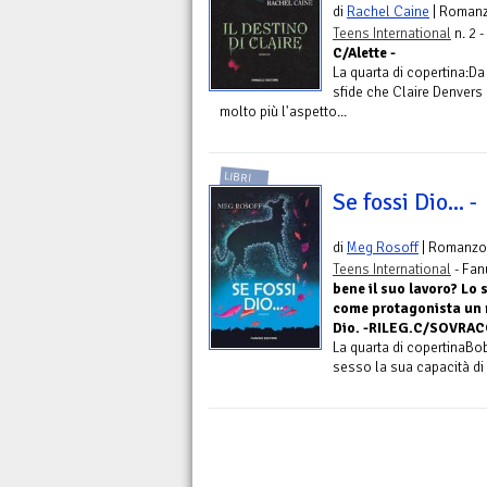
di
Rachel Caine
| Roman
Teens International
n. 2 -
C/Alette -
La quarta di copertina:Da 
sfide che Claire Denvers
molto più l'aspetto...
LIBRI
Se fossi Dio... -
di
Meg Rosoff
| Romanzo
Teens International
- Fan
bene il suo lavoro? Lo
come protagonista un r
Dio. -RILEG.C/SOVRAC
La quarta di copertinaBob
sesso la sua capacità di c