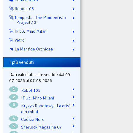
🚀 Robot 105
🚀 Tempesta - The Montecristo
Project / 2
🚀 IF 33. Mino Milani
🚀 Vetro
🔫 La Mantide Orchidea
I più venduti
Dati calcolati sulle vendite dal 09-
07-2026 al 07-08-2026
1
Robot 105
2
IF 33. Mino Milani
3
Kryzys Robotowy - La crisi
dei robot
4
Codice Nero
5
Sherlock Magazine 67