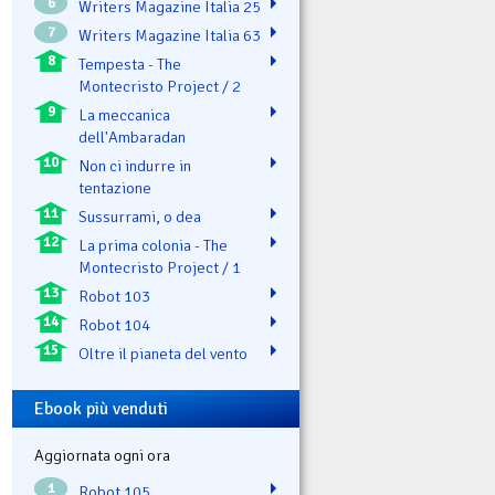
6
Writers Magazine Italia 25
7
Writers Magazine Italia 63
8
Tempesta - The
Montecristo Project / 2
9
La meccanica
dell'Ambaradan
10
Non ci indurre in
tentazione
11
Sussurrami, o dea
12
La prima colonia - The
Montecristo Project / 1
13
Robot 103
14
Robot 104
15
Oltre il pianeta del vento
Ebook più venduti
Aggiornata ogni ora
1
Robot 105