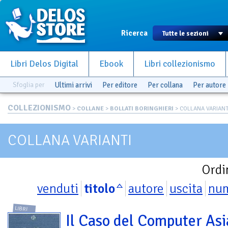
Ricerca
Libri Delos Digital
Ebook
Libri collezionismo
Sfoglia per
Ultimi arrivi
Per editore
Per collana
Per autore
COLLEZIONISMO
>
COLLANE
>
BOLLATI BORINGHIERI
> COLLANA VARIANT
COLLANA VARIANTI
Ordi
venduti
titolo
autore
uscita
nu
LIBRI
Il Caso del Computer Asi