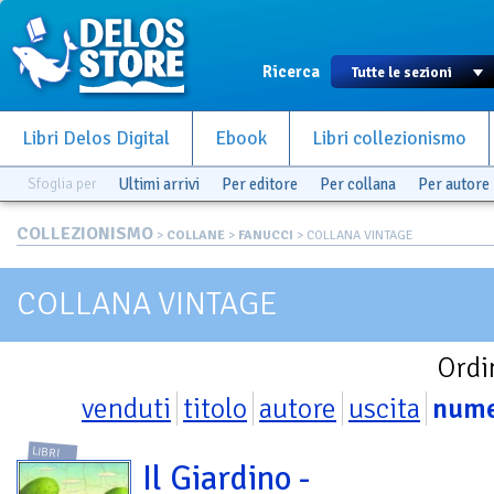
Ricerca
Libri Delos Digital
Ebook
Libri collezionismo
Sfoglia per
Ultimi arrivi
Per editore
Per collana
Per autore
COLLEZIONISMO
>
COLLANE
>
FANUCCI
> COLLANA VINTAGE
COLLANA VINTAGE
Ordi
venduti
titolo
autore
uscita
num
LIBRI
Il Giardino -