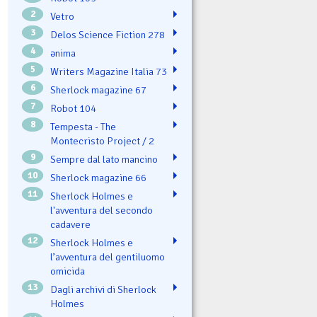
2
Vetro
3
Delos Science Fiction 278
4
ənima
5
Writers Magazine Italia 73
6
Sherlock magazine 67
7
Robot 104
8
Tempesta - The
Montecristo Project / 2
9
Sempre dal lato mancino
10
Sherlock magazine 66
11
Sherlock Holmes e
l'avventura del secondo
cadavere
12
Sherlock Holmes e
l’avventura del gentiluomo
omicida
13
Dagli archivi di Sherlock
Holmes