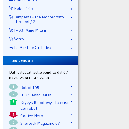
🚀 Robot 105
🚀 Tempesta - The Montecristo
Project / 2
🚀 IF 33. Mino Milani
🚀 Vetro
🔫 La Mantide Orchidea
I più venduti
Dati calcolati sulle vendite dal 07-
07-2026 al 05-08-2026
1
Robot 105
2
IF 33. Mino Milani
3
Kryzys Robotowy - La crisi
dei robot
4
Codice Nero
5
Sherlock Magazine 67