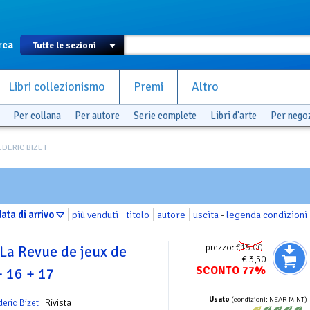
rca
Libri collezionismo
Premi
Altro
Per collana
Per autore
Serie complete
Libri d'arte
Per nego
REDERIC BIZET
ata di arrivo
più venduti
titolo
autore
uscita
-
legenda condizioni
prezzo:
€15.00
 La Revue de jeux de
€ 3,50
SCONTO 77%
+ 16 + 17
Usato
(condizioni: NEAR MINT)
deric Bizet
| Rivista