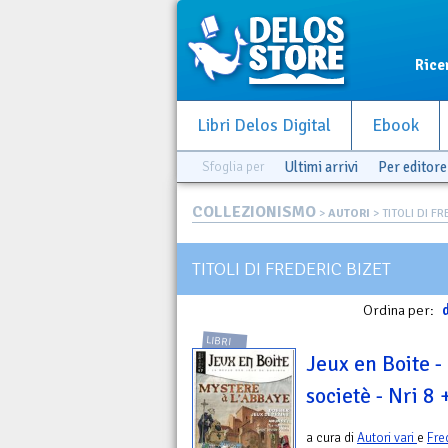
Rice
Libri Delos Digital
Ebook
Sfoglia per
Ultimi arrivi
Per editore
COLLEZIONISMO
>
AUTORI
> TITOLI DI F
TITOLI DI FREDERIC BIZET
Ordina per:
d
LIBRI
Jeux en Boite -
societè - Nri 8 
a cura di
Autori vari
e
Fre