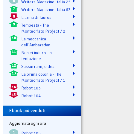
6
Writers Magazine Italia 25
7
Writers Magazine Italia 63
8
L'arma di Tauros
9
Tempesta - The
Montecristo Project / 2
10
La meccanica
dell'Ambaradan
11
Non ci indurre in
tentazione
12
Sussurrami, o dea
13
La prima colonia - The
Montecristo Project / 1
14
Robot 103
15
Robot 104
Ebook più venduti
Aggiornata ogni ora
1
Robot 105