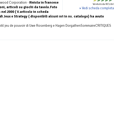
nwood Corporation -
Rivista in francese
Venduto da BCLibri
oni, articoli su giochi da tavolo.Foto
» Vedi scheda completa
 nel 2000 ( V.articolo in scheda
di Jeux e Strategy ( disponibili alcuni nri in ns. catalogo) ha avuto
btil jeu de pouvoir di Uwe Rosenberg e Hagen DorgathenSommaireCRITIQUES