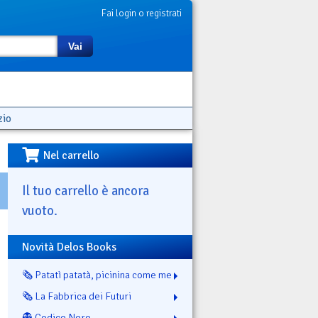
Fai login o registrati
Vai
zio
Nel carrello
Il tuo carrello è ancora
vuoto.
Novità Delos Books
🗞️ Patatì patatà, picinina come me
🗞️ La Fabbrica dei Futuri
👻 Codice Nero