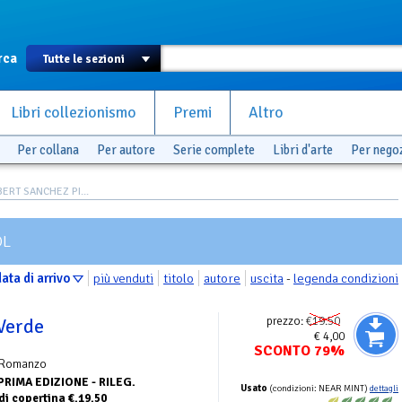
rca
Libri collezionismo
Premi
Altro
Per collana
Per autore
Serie complete
Libri d'arte
Per nego
BERT SANCHEZ PI...
OL
ata di arrivo
più venduti
titolo
autore
uscita
-
legenda condizioni
prezzo:
€19.50
Verde
€ 4,00
SCONTO 79%
 Romanzo
PRIMA EDIZIONE - RILEG.
Usato
(condizioni: NEAR MINT)
dettagli
i copertina €.19.50