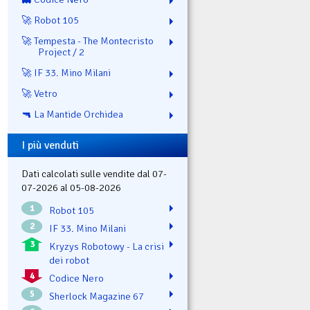
🚀 Robot 105
🚀 Tempesta - The Montecristo
Project / 2
🚀 IF 33. Mino Milani
🚀 Vetro
🔫 La Mantide Orchidea
I più venduti
Dati calcolati sulle vendite dal 07-
07-2026 al 05-08-2026
1
Robot 105
2
IF 33. Mino Milani
3
Kryzys Robotowy - La crisi
dei robot
4
Codice Nero
5
Sherlock Magazine 67