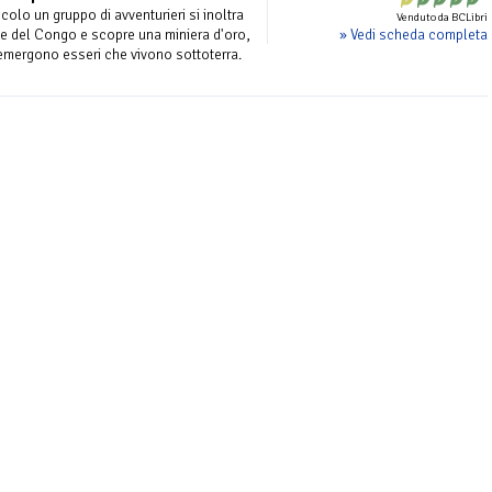
colo un gruppo di avventurieri si inoltra
Venduto da BCLibri
» Vedi scheda completa
te del Congo e scopre una miniera d'oro,
 emergono esseri che vivono sottoterra.