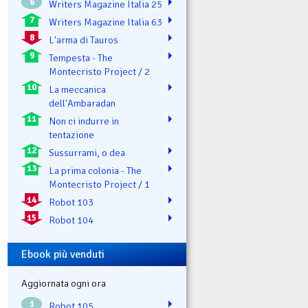
6
Writers Magazine Italia 25
7
Writers Magazine Italia 63
8
L'arma di Tauros
9
Tempesta - The
Montecristo Project / 2
10
La meccanica
dell'Ambaradan
11
Non ci indurre in
tentazione
12
Sussurrami, o dea
13
La prima colonia - The
Montecristo Project / 1
14
Robot 103
15
Robot 104
Ebook più venduti
Aggiornata ogni ora
1
Robot 105