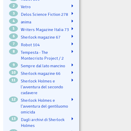
2
Vetro
3
Delos Science Fiction 278
4
ənima
5
Writers Magazine Italia 73
6
Sherlock magazine 67
7
Robot 104
8
Tempesta - The
Montecristo Project / 2
9
Sempre dal lato mancino
10
Sherlock magazine 66
11
Sherlock Holmes e
l'avventura del secondo
cadavere
12
Sherlock Holmes e
l’avventura del gentiluomo
omicida
13
Dagli archivi di Sherlock
Holmes