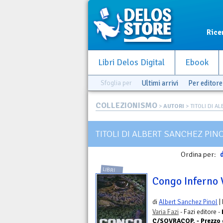
Rice
Libri Delos Digital
Ebook
Sfoglia per
Ultimi arrivi
Per editore
COLLEZIONISMO
>
AUTORI
> TITOLI DI AL
TITOLI DI ALBERT SANCHEZ PIN
Ordina per:
d
LIBRI
Congo Inferno 
di
Albert Sanchez Pinol
|
Varia Fazi
- Fazi editore -
C/SOVRACOP. - Prezzo d