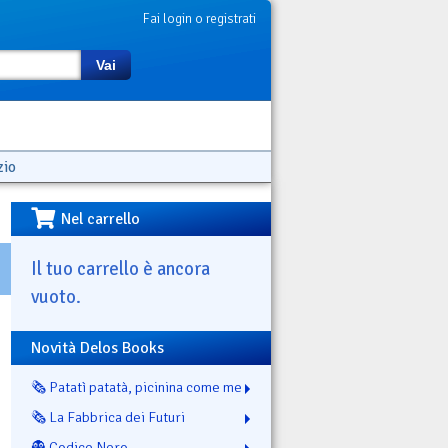
Fai login o registrati
Vai
zio
Nel carrello
Il tuo carrello è ancora
vuoto.
Novità Delos Books
🗞️ Patatì patatà, picinina come me
🗞️ La Fabbrica dei Futuri
👻 Codice Nero