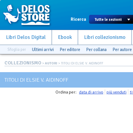
Ricerca
Libri Delos Digital
Ebook
Libri collezionismo
Sfoglia per
Ultimi arrivi
Per editore
Per collana
Per autore
COLLEZIONISMO
>
AUTORI
> TITOLI DI ELSIE V. AIDINOFF
TITOLI DI ELSIE V. AIDINOFF
Ordina per:
data di arrivo
più venduti
t