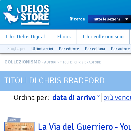
Ricerca
Libri Delos Digital
Ebook
Libri collezionismo
Sfoglia per
Ultimi arrivi
Per editore
Per collana
Per autore
COLLEZIONISMO
>
AUTORI
> TITOLI DI CHRIS BRADFORD
TITOLI DI CHRIS BRADFORD
Ordina per:
data di arrivo
più vend
LIBRI
La Via del Guerriero - Yo