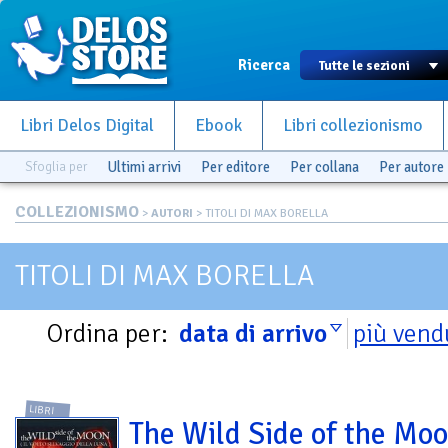
Ricerca
Libri Delos Digital
Ebook
Libri collezionismo
Sfoglia per
Ultimi arrivi
Per editore
Per collana
Per autore
COLLEZIONISMO
>
AUTORI
> TITOLI DI MAX BORELLA
TITOLI DI MAX BORELLA
Ordina per:
data di arrivo
più vend
LIBRI
The Wild Side of the Moon