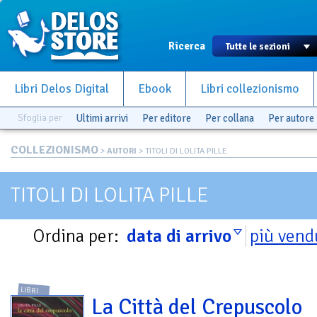
Ricerca
Libri Delos Digital
Ebook
Libri collezionismo
Sfoglia per
Ultimi arrivi
Per editore
Per collana
Per autore
COLLEZIONISMO
>
AUTORI
> TITOLI DI LOLITA PILLE
TITOLI DI LOLITA PILLE
Ordina per:
data di arrivo
più vend
LIBRI
La Città del Crepuscolo