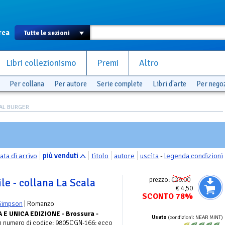
rca
Libri collezionismo
Premi
Altro
Per collana
Per autore
Serie complete
Libri d'arte
Per nego
EAL BURGER
ata di arrivo
più venduti
titolo
autore
uscita
-
legenda condizioni
prezzo:
€20.00
ile - collana La Scala
€ 4,50
SCONTO 78%
Simpson
| Romanzo
 E UNICA EDIZIONE - Brossura -
Usato
(condizioni: NEAR MINT)
n numero di codice: 9805CGN-166: ecco