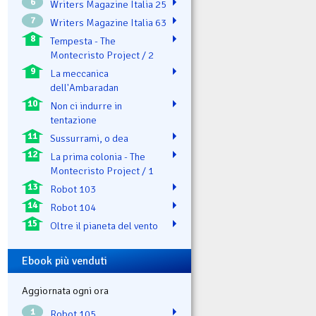
6
Writers Magazine Italia 25
7
Writers Magazine Italia 63
8
Tempesta - The
Montecristo Project / 2
9
La meccanica
dell'Ambaradan
10
Non ci indurre in
tentazione
11
Sussurrami, o dea
12
La prima colonia - The
Montecristo Project / 1
13
Robot 103
14
Robot 104
15
Oltre il pianeta del vento
Ebook più venduti
Aggiornata ogni ora
1
Robot 105