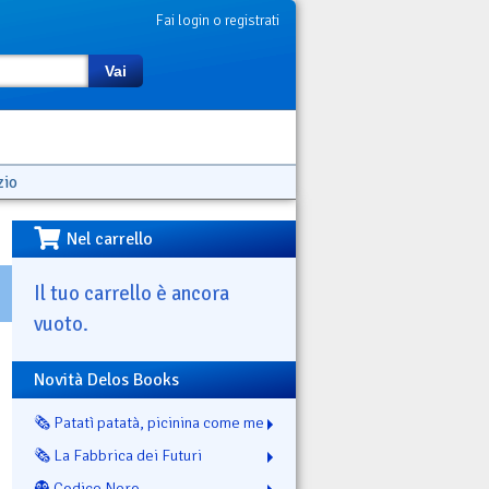
Fai login o registrati
Vai
zio
Nel carrello
Il tuo carrello è ancora
vuoto.
Novità Delos Books
🗞️ Patatì patatà, picinina come me
🗞️ La Fabbrica dei Futuri
👻 Codice Nero