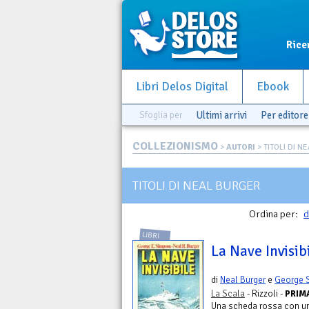
Rice
Libri Delos Digital
Ebook
Sfoglia per
Ultimi arrivi
Per editore
COLLEZIONISMO
>
AUTORI
> TITOLI DI N
TITOLI DI NEAL BURGER
Ordina per:
d
LIBRI
La Nave Invisib
di
Neal Burger
e
George 
La Scala
- Rizzoli -
PRIMA
Una scheda rossa con u