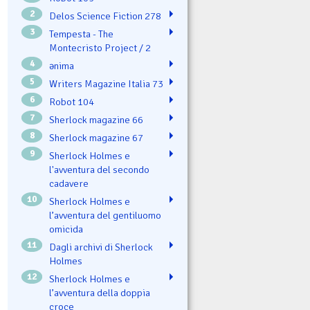
2
Delos Science Fiction 278
3
Tempesta - The
Montecristo Project / 2
4
ənima
5
Writers Magazine Italia 73
6
Robot 104
7
Sherlock magazine 66
8
Sherlock magazine 67
9
Sherlock Holmes e
l'avventura del secondo
cadavere
10
Sherlock Holmes e
l’avventura del gentiluomo
omicida
11
Dagli archivi di Sherlock
Holmes
12
Sherlock Holmes e
l’avventura della doppia
croce