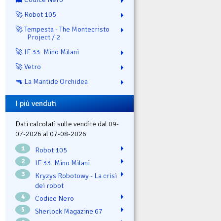
🚀 Robot 105
🚀 Tempesta - The Montecristo
Project / 2
🚀 IF 33. Mino Milani
🚀 Vetro
🔫 La Mantide Orchidea
I più venduti
Dati calcolati sulle vendite dal 09-
07-2026 al 07-08-2026
1
Robot 105
2
IF 33. Mino Milani
3
Kryzys Robotowy - La crisi
dei robot
4
Codice Nero
5
Sherlock Magazine 67