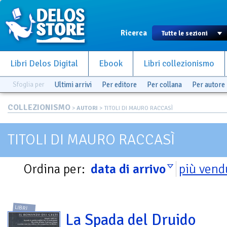
Ricerca
Libri Delos Digital
Ebook
Libri collezionismo
Sfoglia per
Ultimi arrivi
Per editore
Per collana
Per autore
COLLEZIONISMO
>
AUTORI
> TITOLI DI MAURO RACCASÌ
TITOLI DI MAURO RACCASÌ
Ordina per:
data di arrivo
più vend
LIBRI
La Spada del Druido