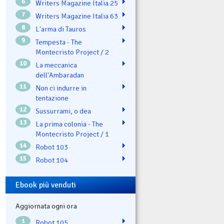
6
Writers Magazine Italia 25
7
Writers Magazine Italia 63
8
L'arma di Tauros
9
Tempesta - The
Montecristo Project / 2
10
La meccanica
dell'Ambaradan
11
Non ci indurre in
tentazione
12
Sussurrami, o dea
13
La prima colonia - The
Montecristo Project / 1
14
Robot 103
15
Robot 104
Ebook più venduti
Aggiornata ogni ora
1
Robot 105