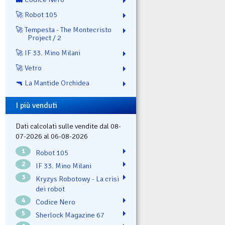
🚀 Robot 105
🚀 Tempesta - The Montecristo
Project / 2
🚀 IF 33. Mino Milani
🚀 Vetro
🔫 La Mantide Orchidea
I più venduti
Dati calcolati sulle vendite dal 08-
07-2026 al 06-08-2026
1
Robot 105
2
IF 33. Mino Milani
3
Kryzys Robotowy - La crisi
dei robot
4
Codice Nero
5
Sherlock Magazine 67