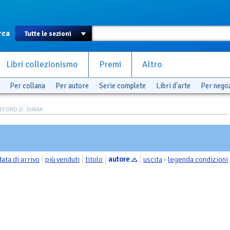
rca
Libri collezionismo
Premi
Altro
Per collana
Per autore
Serie complete
Libri d'arte
Per nego
LIFFORD D. SIMAK
data di arrivo
più venduti
titolo
autore
uscita
-
legenda condizioni