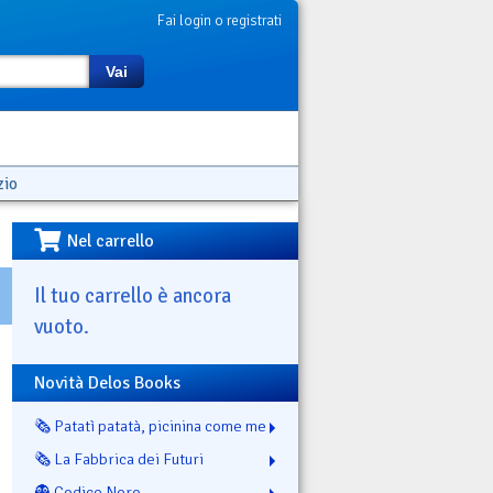
Fai login o registrati
Vai
zio
Nel carrello
Il tuo carrello è ancora
vuoto.
Novità Delos Books
🗞️ Patatì patatà, picinina come me
🗞️ La Fabbrica dei Futuri
👻 Codice Nero