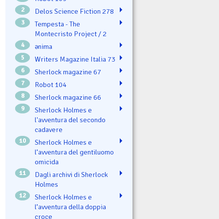
2
Delos Science Fiction 278
3
Tempesta - The
Montecristo Project / 2
4
ənima
5
Writers Magazine Italia 73
6
Sherlock magazine 67
7
Robot 104
8
Sherlock magazine 66
9
Sherlock Holmes e
l'avventura del secondo
cadavere
10
Sherlock Holmes e
l’avventura del gentiluomo
omicida
11
Dagli archivi di Sherlock
Holmes
12
Sherlock Holmes e
l’avventura della doppia
croce