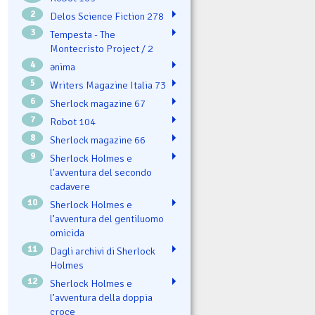
2
Delos Science Fiction 278
3
Tempesta - The
Montecristo Project / 2
4
ənima
5
Writers Magazine Italia 73
6
Sherlock magazine 67
7
Robot 104
8
Sherlock magazine 66
9
Sherlock Holmes e
l'avventura del secondo
cadavere
10
Sherlock Holmes e
l’avventura del gentiluomo
omicida
11
Dagli archivi di Sherlock
Holmes
12
Sherlock Holmes e
l’avventura della doppia
croce