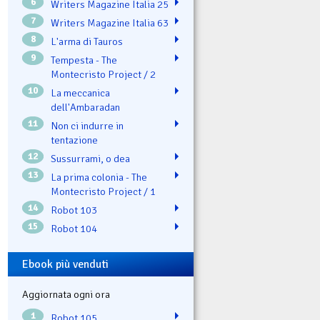
6
Writers Magazine Italia 25
7
Writers Magazine Italia 63
8
L'arma di Tauros
9
Tempesta - The
Montecristo Project / 2
10
La meccanica
dell'Ambaradan
11
Non ci indurre in
tentazione
12
Sussurrami, o dea
13
La prima colonia - The
Montecristo Project / 1
14
Robot 103
15
Robot 104
Ebook più venduti
Aggiornata ogni ora
1
Robot 105