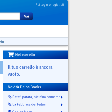
Fai login o registrati
Vai
zio
Nel carrello
Il tuo carrello è ancora
vuoto.
Novità Delos Books
🗞️ Patatì patatà, picinina come me
🗞️ La Fabbrica dei Futuri
👻 Codice Nero