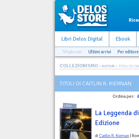
Rice
Libri Delos Digital
Ebook
Sfoglia per
Ultimi arrivi
Per editore
COLLEZIONISMO
>
AUTORI
> TITOLI DI CA
TITOLI DI CAITLIN R. KIERNAN
Ordina per:
d
LIBRI
La Leggenda di
Edizione
di
Caitlin R. Kiernan
| Ro