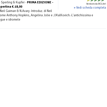
- Sperling & Kupfer -
PRIMA EDIZIONE -
Venduto da BCLibri
opertina €.18,00
» Vedi scheda completa
eil Gaiman & N.Avary -Introduz. di Neil
come Anthony Hopkins, Angelina Jolie e J.MalKovich.-L'antichissima e
ngue e idromele