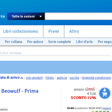
rca
Libri collezionismo
Premi
Altro
Per collana
Per autore
Serie complete
Libri d'arte
Per nego
ITLIN R. KIERNAN
ata di arrivo
più venduti
titolo
autore
uscita
-
legenda condizioni
prezzo:
€18.00
 Beowulf - Prima
€ 5,00
SCONTO 72%
Usato
(condizioni: NEAR MINT)
dettagli
manzo