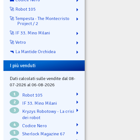
🚀 Robot 105
🚀 Tempesta - The Montecristo
Project / 2
🚀 IF 33. Mino Milani
🚀 Vetro
🔫 La Mantide Orchidea
I più venduti
Dati calcolati sulle vendite dal 08-
07-2026 al 06-08-2026
1
Robot 105
2
IF 33. Mino Milani
3
Kryzys Robotowy - La crisi
dei robot
4
Codice Nero
5
Sherlock Magazine 67