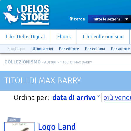
Ricerca
Libri Delos Digital
Ebook
Libri collezionismo
Sfoglia per
Ultimi arrivi
Per editore
Per collana
Per autore
COLLEZIONISMO
>
AUTORI
> TITOLI DI MAX BARRY
TITOLI DI MAX BARRY
Ordina per:
data di arrivo
più vend
LIBRI
Logo Land