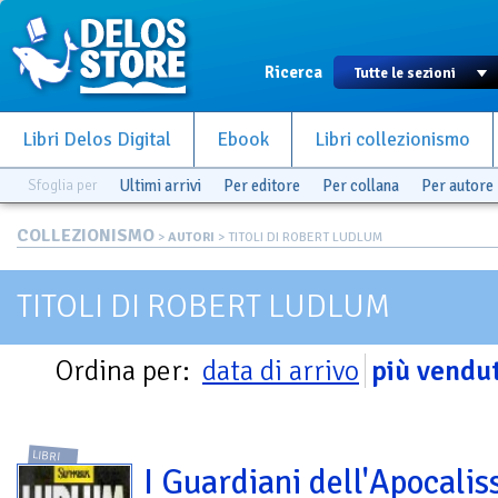
Ricerca
Libri Delos Digital
Ebook
Libri collezionismo
Sfoglia per
Ultimi arrivi
Per editore
Per collana
Per autore
COLLEZIONISMO
>
AUTORI
> TITOLI DI ROBERT LUDLUM
TITOLI DI ROBERT LUDLUM
Ordina per:
data di arrivo
più vendut
LIBRI
I Guardiani dell'Apocalis