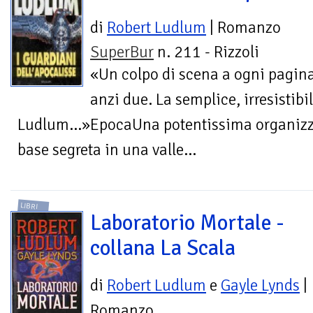
di
Robert Ludlum
| Romanzo
SuperBur
n. 211 - Rizzoli
«Un colpo di scena a ogni pagin
anzi due. La semplice, irresistibil
Ludlum...»EpocaUna potentissima organizz
base segreta in una valle...
LIBRI
Laboratorio Mortale -
collana La Scala
di
Robert Ludlum
e
Gayle Lynds
|
Romanzo