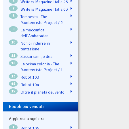
6
Writers Magazine Italia 25
7
Writers Magazine Italia 63
8
Tempesta - The
Montecristo Project / 2
9
La meccanica
dell'Ambaradan
10
Non ci indurre in
tentazione
11
Sussurrami, o dea
12
La prima colonia - The
Montecristo Project / 1
13
Robot 103
14
Robot 104
15
Oltre il pianeta del vento
Ebook più venduti
Aggiornata ogni ora
1
Robot 105