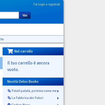
Fai login o registrati
Vai
zio
Nel carrello
Il tuo carrello è ancora
vuoto.
Novità Delos Books
🗞️ Patatì patatà, picinina come me
🗞️ La Fabbrica dei Futuri
👻 Codice Nero