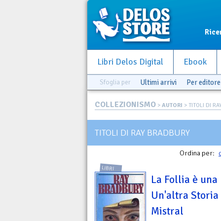
Rice
Libri Delos Digital
Ebook
Sfoglia per
Ultimi arrivi
Per editore
COLLEZIONISMO
>
AUTORI
> TITOLI DI R
TITOLI DI RAY BRADBURY
Ordina per:
LIBRI
La Follia è una 
Un'altra Storia 
Mistral