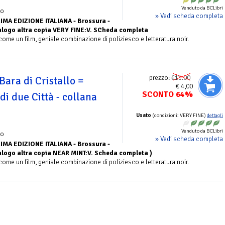
Venduto da BCLibri
zo
» Vedi scheda completa
IMA EDIZIONE ITALIANA - Brossura -
talogo altra copia VERY FINE:V. SCheda completa
come un film, geniale combinazione di poliziesco e letteratura noir.
prezzo:
€11.00
Bara di Cristallo =
€ 4,00
SCONTO 64%
di due Città - collana
Usato
(condizioni: VERY FINE)
dettagli
Venduto da BCLibri
zo
» Vedi scheda completa
IMA EDIZIONE ITALIANA - Brossura -
talogo altra copia NEAR MINT:V. Scheda completa )
come un film, geniale combinazione di poliziesco e letteratura noir.