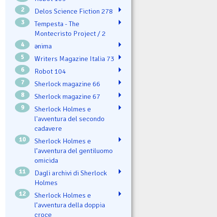
2
Delos Science Fiction 278
3
Tempesta - The
Montecristo Project / 2
4
ənima
5
Writers Magazine Italia 73
6
Robot 104
7
Sherlock magazine 66
8
Sherlock magazine 67
9
Sherlock Holmes e
l'avventura del secondo
cadavere
10
Sherlock Holmes e
l’avventura del gentiluomo
omicida
11
Dagli archivi di Sherlock
Holmes
12
Sherlock Holmes e
l’avventura della doppia
croce