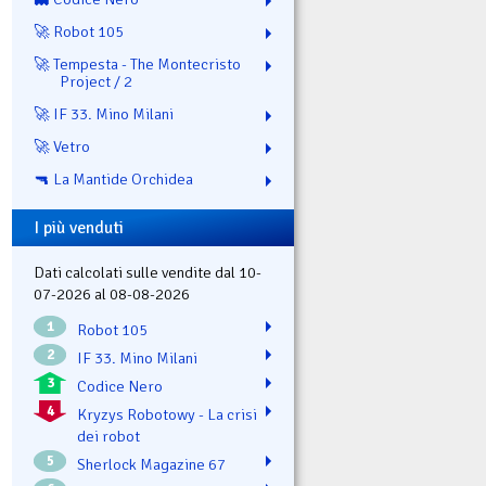
🚀 Robot 105
🚀 Tempesta - The Montecristo
Project / 2
🚀 IF 33. Mino Milani
🚀 Vetro
🔫 La Mantide Orchidea
I più venduti
Dati calcolati sulle vendite dal 10-
07-2026 al 08-08-2026
1
Robot 105
2
IF 33. Mino Milani
3
Codice Nero
4
Kryzys Robotowy - La crisi
dei robot
5
Sherlock Magazine 67