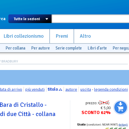
rca
Libri collezionismo
Premi
Altro
Per collana
Per autore
Serie complete
Libri d'arte
Per nego
AY BRADBURY
data di arrivo
più venduti
titolo
autore
uscita
-
legenda condizioni
prezzo:
€13.00
Bara di Cristallo -
€ 5,00
SCONTO 62%
di due Città - collana
Usato
(condizioni: NEAR MINT)
dettagli