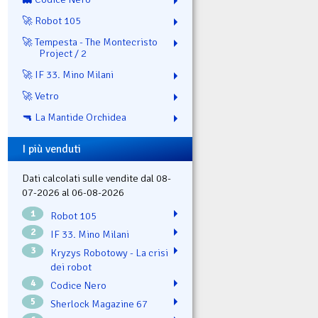
🚀 Robot 105
🚀 Tempesta - The Montecristo
Project / 2
🚀 IF 33. Mino Milani
🚀 Vetro
🔫 La Mantide Orchidea
I più venduti
Dati calcolati sulle vendite dal 08-
07-2026 al 06-08-2026
1
Robot 105
2
IF 33. Mino Milani
3
Kryzys Robotowy - La crisi
dei robot
4
Codice Nero
5
Sherlock Magazine 67