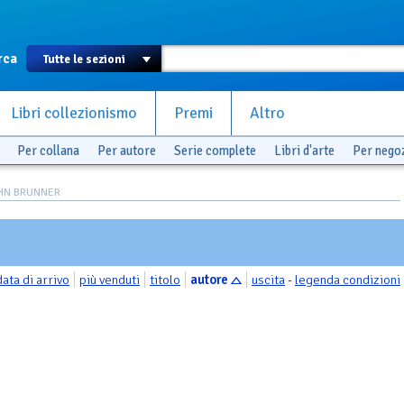
rca
Libri collezionismo
Premi
Altro
Per collana
Per autore
Serie complete
Libri d'arte
Per nego
JOHN BRUNNER
data di arrivo
più venduti
titolo
autore
uscita
-
legenda condizioni