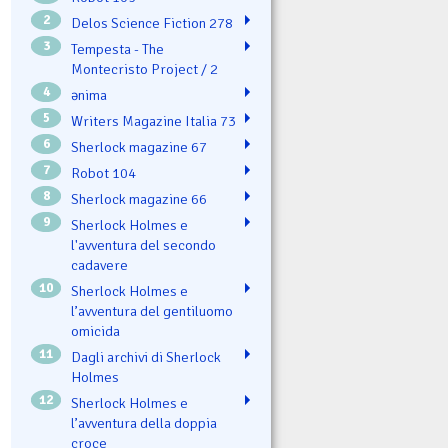
2
Delos Science Fiction 278
3
Tempesta - The
Montecristo Project / 2
4
ənima
5
Writers Magazine Italia 73
6
Sherlock magazine 67
7
Robot 104
8
Sherlock magazine 66
9
Sherlock Holmes e
l'avventura del secondo
cadavere
10
Sherlock Holmes e
l’avventura del gentiluomo
omicida
11
Dagli archivi di Sherlock
Holmes
12
Sherlock Holmes e
l’avventura della doppia
croce