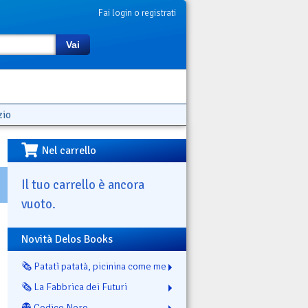
Fai login o registrati
Vai
zio
Nel carrello
Il tuo carrello è ancora
vuoto.
Novità Delos Books
🗞️ Patatì patatà, picinina come me
🗞️ La Fabbrica dei Futuri
👻 Codice Nero