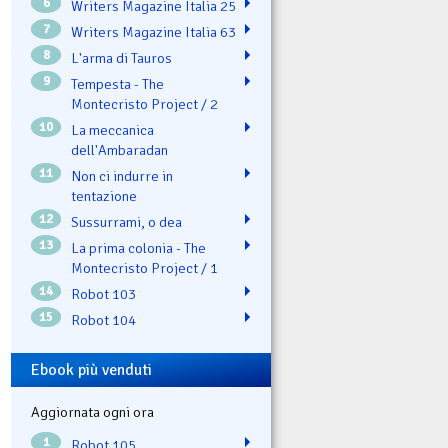
6
Writers Magazine Italia 25
7
Writers Magazine Italia 63
8
L'arma di Tauros
9
Tempesta - The
Montecristo Project / 2
10
La meccanica
dell'Ambaradan
11
Non ci indurre in
tentazione
12
Sussurrami, o dea
13
La prima colonia - The
Montecristo Project / 1
14
Robot 103
15
Robot 104
Ebook più venduti
Aggiornata ogni ora
1
Robot 105