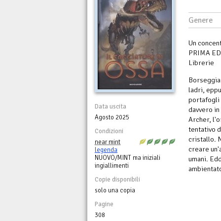
Genere
Un concent
PRIMA EDI
Librerie
Borseggiar
ladri, epp
portafogli
Data uscita
davvero in
Agosto 2025
Archer, l'
tentativo d
Condizioni
cristallo. 
near mint
creare un'
legenda
NUOVO/MINT ma iniziali
umani. Eddi
ingiallimenti
ambientato
Copie disponibili
solo una copia
Pagine
308