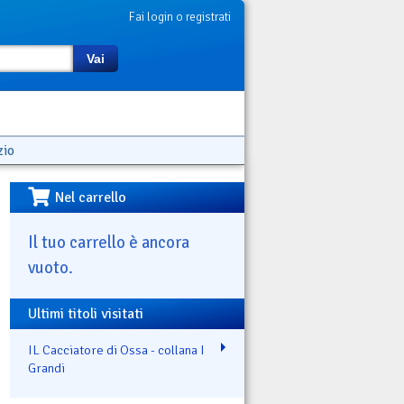
Fai login o registrati
Vai
zio
Nel carrello
Il tuo carrello è ancora
vuoto.
Ultimi titoli visitati
IL Cacciatore di Ossa - collana I
Grandi