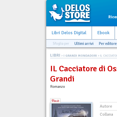
Rice
Libri Delos Digital
Ebook
Sfoglia per
Ultimi arrivi
Per editore
LIBRI
>
I GRANDI MONDADORI
> IL CACCIATOR
IL Cacciatore di Os
Grandi
Romanzo
Autore
Collana