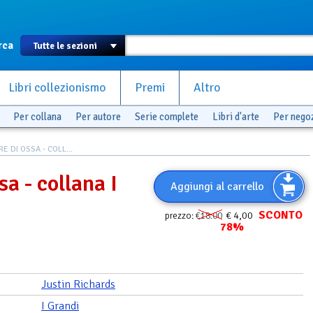
rca
Libri collezionismo
Premi
Altro
Per collana
Per autore
Serie complete
Libri d'arte
Per nego
E DI OSSA - COLL...
sa - collana I
Aggiungi al carrello
SCONTO
€ 4,00
prezzo:
€18.00
78%
Justin Richards
I Grandi