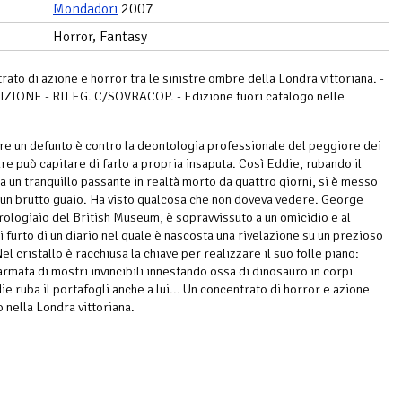
Mondadori
2007
Horror, Fantasy
rato di azione e horror tra le sinistre ombre della Londra vittoriana. -
ZIONE - RILEG. C/SOVRACOP. - Edizione fuori catalogo nelle
e un defunto è contro la deontologia professionale del peggiore dei
ure può capitare di farlo a propria insaputa. Così Eddie, rubando il
 a un tranquillo passante in realtà morto da quattro giorni, si è messo
 un brutto guaio. Ha visto qualcosa che non doveva vedere. George
orologiaio del British Museum, è sopravvissuto a un omicidio e al
i furto di un diario nel quale è nascosta una rivelazione su un prezioso
Nel cristallo è racchiusa la chiave per realizzare il suo folle piano:
armata di mostri invincibili innestando ossa di dinosauro in corpi
e ruba il portafogli anche a lui... Un concentrato di horror e azione
 nella Londra vittoriana.