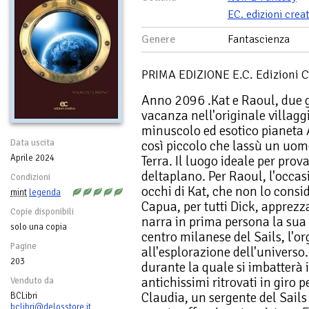
EC. edizioni crea
Genere
Fantascienza
PRIMA EDIZIONE E.C. Edizioni Cr
Anno 2096 .Kat e Raoul, due g
vacanza nell'originale villaggi
minuscolo ed esotico pianeta 
Data uscita
così piccolo che lassù un uom
Aprile 2024
Terra. Il luogo ideale per prov
deltaplano. Per Raoul, l'occasi
Condizioni
occhi di Kat, che non lo consid
mint
legenda
Capua, per tutti Dick, apprez
Copie disponibili
narra in prima persona la sua 
solo una copia
centro milanese del Sails, l'
Pagine
all'esplorazione dell'universo
203
durante la quale si imbatterà i
antichissimi ritrovati in giro 
Venduto da
Claudia, un sergente del Sails 
BCLibri
bclibri@delosstore.it