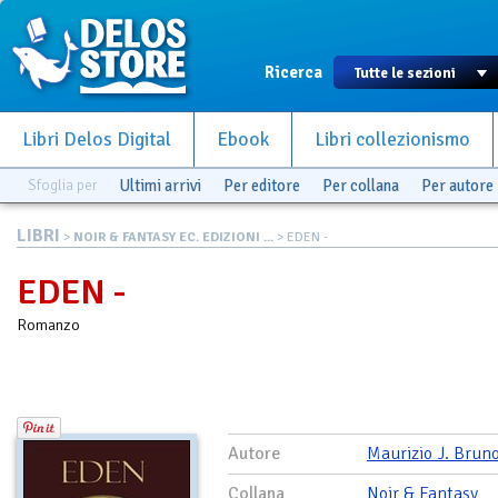
Ricerca
Libri Delos Digital
Ebook
Libri collezionismo
Sfoglia per
Ultimi arrivi
Per editore
Per collana
Per autore
LIBRI
>
NOIR & FANTASY EC. EDIZIONI ...
> EDEN -
EDEN -
Romanzo
Autore
Maurizio J. Brun
Collana
Noir & Fantasy