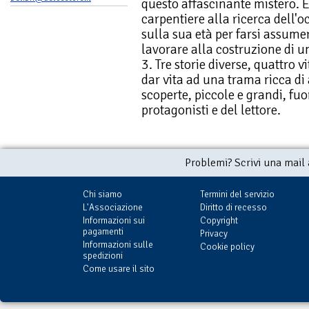
questo affascinante mistero. 
carpentiere alla ricerca dell'o
sulla sua età per farsi assume
lavorare alla costruzione di 
3. Tre storie diverse, quattro v
dar vita ad una trama ricca di 
scoperte, piccole e grandi, fuo
protagonisti e del lettore.
Problemi? Scrivi una mail
Chi siamo
Termini del servizio
L'Associazione
Diritto di recesso
Informazioni sui
Copyright
pagamenti
Privacy
Informazioni sulle
Cookie policy
spedizioni
Come usare il sito