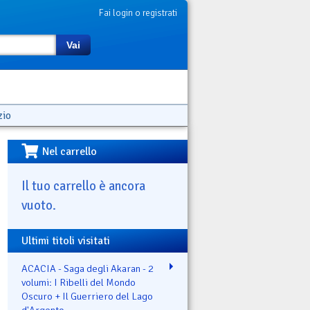
Fai login o registrati
Vai
zio
Nel carrello
Il tuo carrello è ancora
vuoto.
Ultimi titoli visitati
ACACIA - Saga degli Akaran - 2
volumi: I Ribelli del Mondo
Oscuro + Il Guerriero del Lago
d'Argento