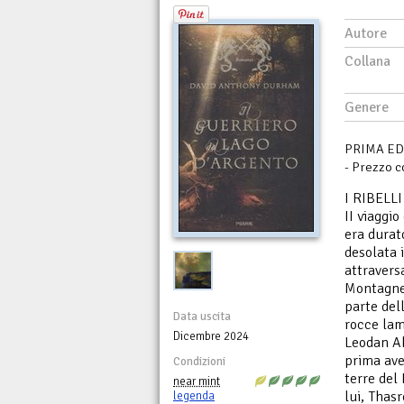
Autore
Collana
Genere
PRIMA EDI
- Prezzo c
I RIBEL
II viaggio
era durat
desolata i
attravers
Montagne 
parte del
Data uscita
rocce lam
Dicembre 2024
Leodan Ak
prima ave
Condizioni
terre del
near mint
lui, Thasr
legenda