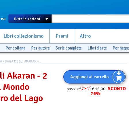
rca
Libri collezionismo
Premi
Altro
Per collana
Per autore
Serie complete
Libri d'arte
Per nego
A - SAGA DEGLI AKARAN -...
i Akaran - 2
Aggiungi al carrello
el Mondo
SCONTO
€ 10,00
prezzo:
€42.00
76%
ero del Lago