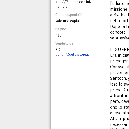
Nuovi/Mint ma con iniziali
l'odiato n
fioriture
missione 
a rischio 
Copie disponibili
nella fort
solo una copia
Dopo la t
Pagine
condotti 
726
sopravvive
Venduto da
IL GUER
BCLibri
bclibri@delosstore.it
Era inizia
primogeni
Conosciut
provenien
Santoth, 
loro lo a
prima. Ora
affrontare
però, deve
che lo st
è lasciat
Aliver può
necessari