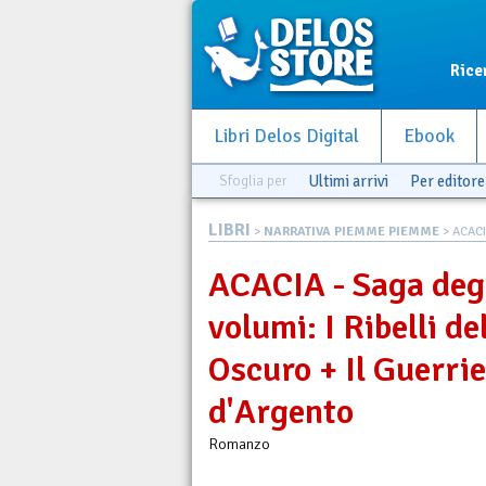
Rice
Libri Delos Digital
Ebook
Sfoglia per
Ultimi arrivi
Per editore
LIBRI
>
NARRATIVA PIEMME PIEMME
> ACACI
ACACIA - Saga degl
volumi: I Ribelli d
Oscuro + Il Guerri
d'Argento
Romanzo