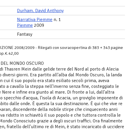
Durham. David Anthony
Narrativa Piemme
n. 1
Piemme
2009
Fantasy
ZIONE 2008/2009 - Rilegati con sovracopertina di 383 + 343 pagine
op.€.42,00
LI DEL MONDO OSCURO
 di Thasren Mein dalle gelide terre del Nord al porto di Alecia
o diversi giorni. Era partito all'alba dal Mondo Oscuro, la landa
n cui il suo popolo era stato esiliato secoli prima, aveva
ato a cavallo la steppa nell'inverno senza fine, costeggiato le
Nere e infine era giunto al mare. Di fronte a lui, dall'altra
lo specchio d'acqua, l'isola di Acacia, un groviglio imponente di
bito dalle onde. È questa la sua destinazione. È qui che vive re
aran, discendente della nobile stirpe che cinquecento anni
va ridotto in schiavitù il suo popolo e che tuttora controlla le
 Mondo Conosciuto grazie a degli oscuri traffici. Ora finalmente
en, fratello dell'ultimo re di Mein, è stato incaricato di uccidere