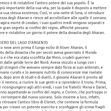
emico e di ristabilire l'antico potere del suo popolo. È la
più importante della sua vita, per la quale è disposto a mettere
la sua stessa esistenza. Così, in una notte di luna, si introduce
ezza degli Akaran e riesce ad accoltellare alle spalle il sovrano.
ragica morte di Leodan, i suoi quattro eredi vengono separati e
in gran segreto ai confini del regno, affinchè possano
re e ristabilire un giorno il potere della dinastia degli Akaran.
RIERO DEL LAGO D'ARGENTO
to nove anni prima il lungo esilio di Aliver Akaran, il
to della dinastia che per secoli aveva governato il Mondo
o e che era stata sconfitta dai Mein, crudeli guerrieri
ti dalle gelide terre del Nord. Aveva vissuto a lungo con i
gli stregoni che avevano sempre dato forza ai suoi antenati, e
vevano curato e lo avevano nutrito di conoscenze mai rivelate
, dopo anni di studi e di duelli, il giovane Akaran è pronto ad
 il nemico, a riunire le sue genti e a riprendersi il trono. Prima,
 ricongiungersi agli altri eredi, i suoi tre fratelli: Mena e Dariel,
anno aspettando ai confini del regno, e Corinn, che purtroppo si
a corrompere dal nuovo sovrano. Solo insieme a loro, infatti,
 ritrovare l'antico libro di Elenet, che contiene la formula
a per creare un potente esercito e sconfiggere gli ormai fragili