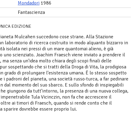
Mondadori
1986
Fantascienza
UNICA EDIZIONE
ianeta Mulcahen succedono cose strane. Alla Stazione
un laboratorio di ricerca costruito in modo alquanto bizzarro in
ità isolata nei pressi di un mare quantomai alieno, è già
 uno scienziato. Joachim Fraesch viene inviato a prendere il
, ma senza un'idea molto chiara degli scopi finali delle
pur sospettando che si tratti della Droga di Vita, la prodigiosa
in grado di prolungare l'esistenza umana. È lo stesso sospetto
e i padroni del pianeta, una società russo-turca, a far pedinare
in dal momento del suo sbarco. E sullo sfondo di inspiegabili
che giungono da tutt'intorno, la presenza di una nuova collega,
e impenetrabile Tula Vicinczin, non fa che accrescere il
 oltre ai timori di Fraesch, quando si rende conto che il
a sparire dovrebbe essere proprio lui.