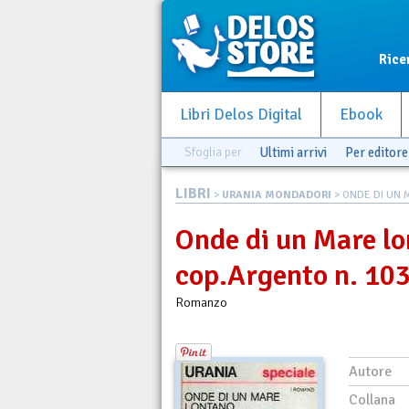
Rice
Libri Delos Digital
Ebook
Sfoglia per
Ultimi arrivi
Per editore
LIBRI
>
URANIA MONDADORI
> ONDE DI UN M
Onde di un Mare lo
cop.Argento n. 10
Romanzo
Autore
Collana