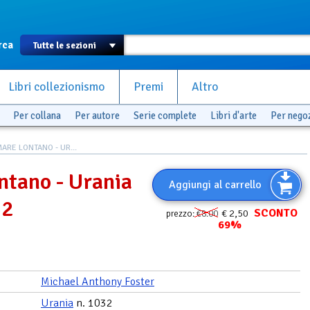
rca
Libri collezionismo
Premi
Altro
Per collana
Per autore
Serie complete
Libri d'arte
Per nego
ARE LONTANO - UR...
ntano - Urania
Aggiungi al carrello
32
SCONTO
€ 2,50
prezzo:
€8.00
69%
Michael Anthony Foster
Urania
n. 1032