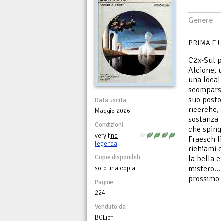
Genere
PRIMA E 
C2x-Sul p
Alcione, 
una local
scomparso
suo posto
Data uscita
ricerche, 
Maggio 2026
sostanza 
Condizioni
che sping
very fine
Fraesch f
legenda
richiami 
Copie disponibili
la bella 
mistero...
solo una copia
prossimo 
Pagine
224
Venduto da
BCLibri