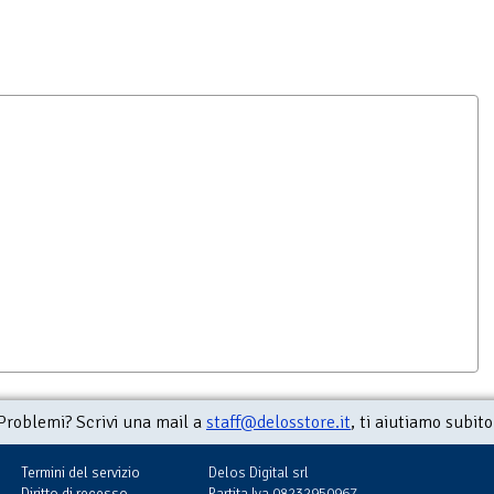
Problemi? Scrivi una mail a
staff@delosstore.it
, ti aiutiamo subito
Termini del servizio
Delos Digital srl
Diritto di recesso
Partita Iva 08232950967