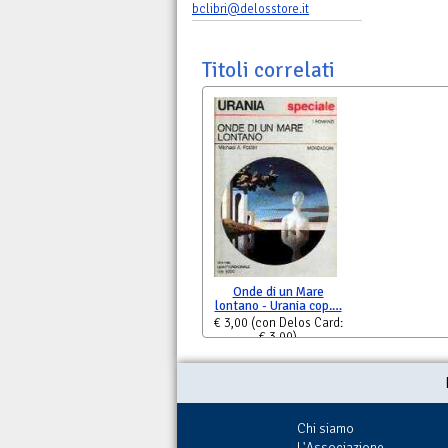
bclibri@delosstore.it
Titoli correlati
Onde di un Mare
lontano - Urania cop.…
€ 3,00
(con Delos Card:
€ 3,00)
Chi siamo
L'Associazione