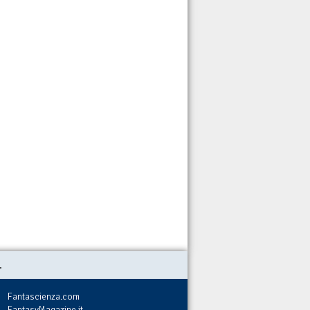
.
Fantascienza.com
FantasyMagazine.it