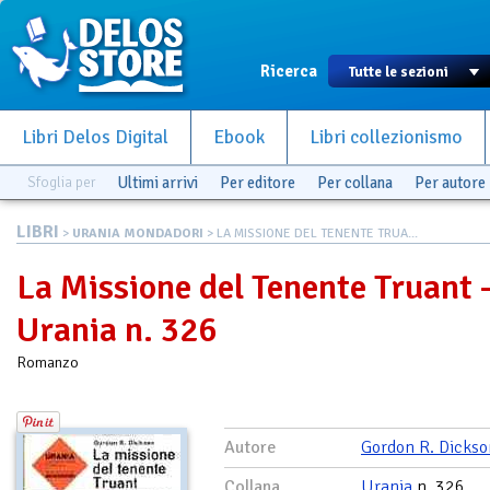
Ricerca
Libri Delos Digital
Ebook
Libri collezionismo
Sfoglia per
Ultimi arrivi
Per editore
Per collana
Per autore
LIBRI
>
URANIA MONDADORI
> LA MISSIONE DEL TENENTE TRUA...
La Missione del Tenente Truant 
Urania n. 326
Romanzo
Autore
Gordon R. Dickso
Collana
Urania
n. 326