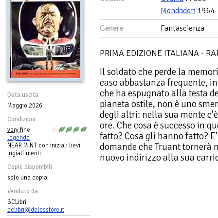
Mondadori
1964
Genere
Fantascienza
PRIMA EDIZIONE ITALIANA - RA
Il soldato che perde la memo
caso abbastanza frequente, in 
che ha espugnato alla testa de
Data uscita
pianeta ostile, non è uno smem
Maggio 2026
degli altri: nella sua mente c'
Condizioni
ore. Che cosa è successo in qu
very fine
fatto? Cosa gli hanno fatto? E'
legenda
domande che Truant tornerà ne
NEAR MINT con iniziali lievi
ingiallimenti
nuovo indirizzo alla sua carrie
Copie disponibili
solo una copia
Venduto da
BCLibri
bclibri@delosstore.it