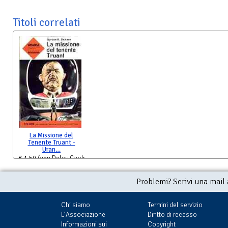
Titoli correlati
La Missione del
Tenente Truant -
Uran…
€ 1,50
(con Delos Card:
€ 1,50)
Problemi? Scrivi una mail
Chi siamo
Termini del servizio
L'Associazione
Diritto di recesso
Informazioni sui
Copyright