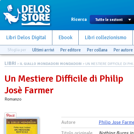
Ricerca
Libri Delos Digital
Ebook
Libri collezionismo
Sfoglia per
Ultimi arrivi
Per editore
Per collana
Per autore
LIBRI
>
IL GIALLO MONDADORI MONDADORI
> UN MESTIERE DIFFICILE DI PHI..
Un Mestiere Difficile di Philip
Josè Farmer
Romanzo
Autore
Philip Jose Farm
Titolo originale
Nothing Burns in