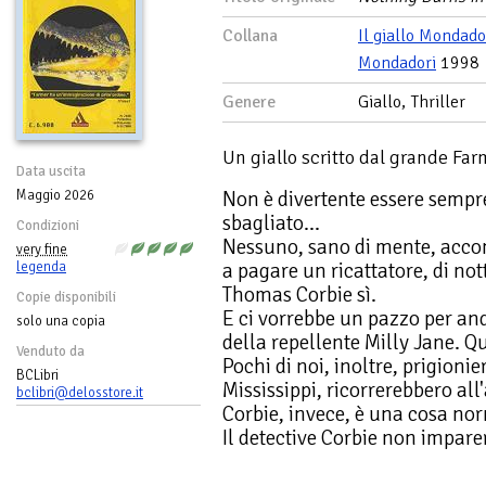
Collana
Il giallo Mondado
Mondadori
1998
Genere
Giallo, Thriller
Un giallo scritto dal grande Far
Data uscita
Non è divertente essere sempr
Maggio 2026
sbagliato...
Condizioni
Nessuno, sano di mente, acc
very fine
a pagare un ricattatore, di nott
legenda
Thomas Corbie sì.
Copie disponibili
E ci vorrebbe un pazzo per anda
solo una copia
della repellente Milly Jane. Q
Venduto da
Pochi di noi, inoltre, prigionie
BCLibri
Mississippi, ricorrerebbero all
bclibri@delosstore.it
Corbie, invece, è una cosa no
Il detective Corbie non imparerà