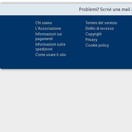
Problemi? Scrivi una mail
Chi siamo
Termini del servizio
L'Associazione
Diritto di recesso
Informazioni sui
Copyright
pagamenti
Privacy
Informazioni sulle
Cookie policy
spedizioni
Come usare il sito