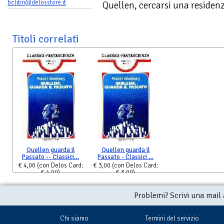
bclibri@delosstore.it
Quellen, cercarsi una residenza
Titoli correlati
Quellen guarda il
Quellen guarda il
Passato -- Classici…
Passato - Classici …
€ 4,00
(con Delos Card:
€ 3,00
(con Delos Card:
€ 4,00)
€ 3,00)
Problemi? Scrivi una mail
Chi siamo
Termini del servizio