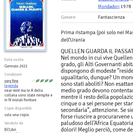
Mondadori
1978
Genere
Fantascienza
Prima ristampa (poi solo nei Ma
dell'Urania
QUELLEN GUARDA IL PASSA
Nel mondo in cui vive Quellen
Data uscita
grado, gli Alti Governanti abit
Gennaio 2021
dispongono di modeste ”resid
Condizioni
ugualitario, dunque? Un mondo 
very fine
sono stati aboliti? Non esatta
legenda
medio grado devono contentar
near mint ma le A della
collana sono state riempite e
mentre il resto della popolaz
in IV iniziali fioriture
cinque o a sei persone per sta
Copie disponibili
secondaria”, attenzione. Se si
solo una copia
forse riuscire a procurarvene
paludoso dell’Africa Equatori
Venduto da
dolori! Meglio perciò, come de
BCLibri