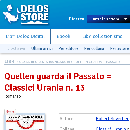
Ricerca
Libri Delos Digital
Ebook
Libri collezionismo
Sfoglia per
Ultimi arrivi
Per editore
Per collana
Per autore
LIBRI
>
CLASSICI URANIA MONDADORI
> QUELLEN GUARDA IL PASSATO = ...
Quellen guarda il Passato =
Classici Urania n. 13
Romanzo
Autore
Robert Silverber
Collana
Classici Urania
n