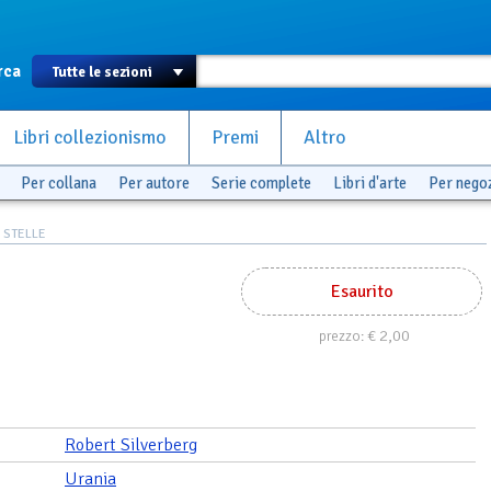
rca
Libri collezionismo
Premi
Altro
Per collana
Per autore
Serie complete
Libri d'arte
Per nego
 STELLE
Esaurito
€ 2,00
prezzo:
Robert Silverberg
Urania