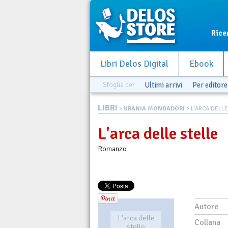
Rice
Libri Delos Digital
Ebook
Sfoglia per
Ultimi arrivi
Per editore
LIBRI
>
URANIA MONDADORI
> L'ARCA DELLE
L'arca delle stelle
Romanzo
Autore
L'arca delle
Collana
stelle