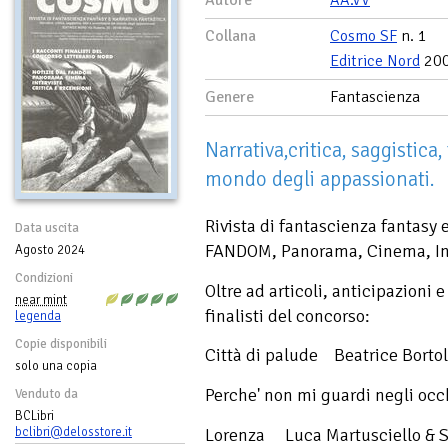
Autore
AA.VV
Collana
Cosmo SF
n. 1
Editrice Nord
20
Genere
Fantascienza
Narrativa,critica, saggistica,
mondo degli appassionati.
Rivista di fantascienza fantasy e
Data uscita
FANDOM, Panorama, Cinema, Inte
Agosto 2024
Condizioni
Oltre ad articoli, anticipazioni 
near mint
finalisti del concorso:
legenda
Copie disponibili
Città di palude Beatrice Borto
solo una copia
Perche' non mi guardi negli oc
Venduto da
BCLibri
Lorenza Luca Martusciello & S
bclibri@delosstore.it