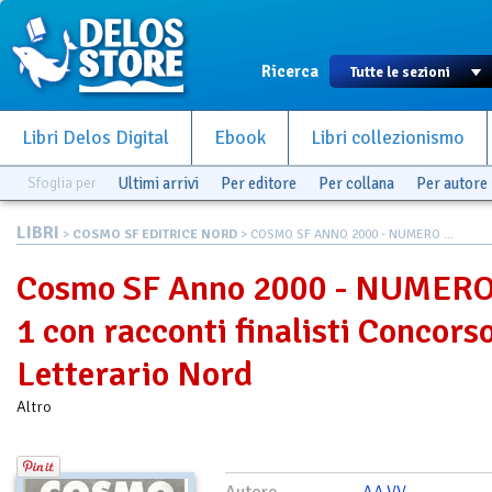
Ricerca
Libri Delos Digital
Ebook
Libri collezionismo
Sfoglia per
Ultimi arrivi
Per editore
Per collana
Per autore
LIBRI
>
COSMO SF EDITRICE NORD
> COSMO SF ANNO 2000 - NUMERO ...
Cosmo SF Anno 2000 - NUMER
1 con racconti finalisti Concors
Letterario Nord
Altro