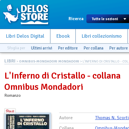
Ricerca
Libri Delos Digital
Ebook
Libri collezionismo
Sfoglia per
Ultimi arrivi
Per editore
Per collana
Per autore
LIBRI
>
OMNIBUS-MONDADORI MONDADORI
> L'INFERNO DI CRISTALLO - COL.
L'Inferno di Cristallo - collana
Omnibus Mondadori
Romanzo
Autore
Thomas N. Scorti
Collana
Omnibus-Mondad