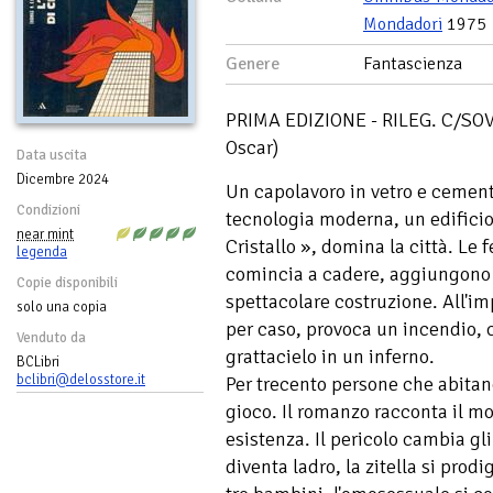
Mondadori
1975
Genere
Fantascienza
PRIMA EDIZIONE - RILEG. C/SOV
Oscar)
Data uscita
Dicembre 2024
Un capolavoro in vetro e cemento
Condizioni
tecnologia moderna, un edificio 
near mint
Cristallo », domina la città. Le 
legenda
comincia a cadere, aggiungono 
Copie disponibili
spettacolare costruzione. All'im
solo una copia
per caso, provoca un incendio, 
Venduto da
grattacielo in un inferno.
BCLibri
bclibri@delosstore.it
Per trecento persone che abitano,
gioco. Il romanzo racconta il mo
esistenza. Il pericolo cambia gl
diventa ladro, la zitella si prodi