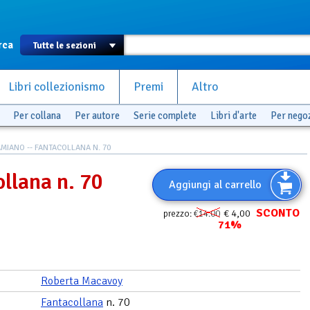
rca
Libri collezionismo
Premi
Altro
Per collana
Per autore
Serie complete
Libri d'arte
Per nego
MIANO -- FANTACOLLANA N. 70
llana n. 70
Aggiungi al carrello
SCONTO
€ 4,00
prezzo:
€14.00
71%
Roberta Macavoy
Fantacollana
n. 70