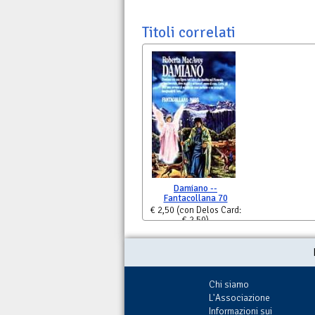
Titoli correlati
Damiano --
Fantacollana 70
€ 2,50
(con Delos Card:
€ 2,50)
Chi siamo
L'Associazione
Informazioni sui