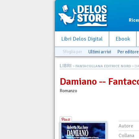
Rice
Libri Delos Digital
Ebook
Sfoglia per
Ultimi arrivi
Per editore
LIBRI
>
FANTACOLLANA EDITRICE NORD
> DA
Damiano -- Fantaco
Romanzo
Autore
Collana