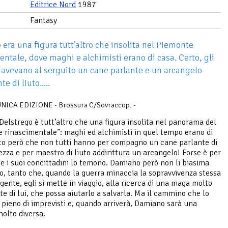
Editrice Nord
1987
Fantasy
era una figura tutt'altro che insolita nel Piemonte
entale, dove maghi e alchimisti erano di casa. Certo, gli
n avevano al serguito un cane parlante e un arcangelo
e di liuto.....
NICA EDIZIONE - Brossura C/Sovraccop. -
elstrego è tutt’altro che una figura insolita nel panorama del
 rinascimentale”: maghi ed alchimisti in quel tempo erano di
to però che non tutti hanno per compagno un cane parlante di
ezza e per maestro di liuto addirittura un arcangelo! Forse è per
e i suoi concittadini lo temono. Damiano però non li biasima
o, tanto che, quando la guerra minaccia la sopravvivenza stessa
 gente, egli si mette in viaggio, alla ricerca di una maga molto
te di lui, che possa aiutarlo a salvarla. Ma il cammino che lo
 pieno di imprevisti e, quando arriverà, Damiano sarà una
olto diversa.