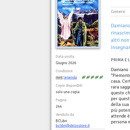
Genere
Damiano 
rinascim
altri no
insegnant
Data uscita
PRIMA E U
Giugno 2026
Damiano D
Condizioni
“Piemonte
mint
legenda
casa. Cer
Copie disponibili
rara sagg
solo una copia
questo ch
per quest
Pagine
della sua
244
più poten
Venduto da
attende è
BCLibri
persona m
bclibri@delosstore.it