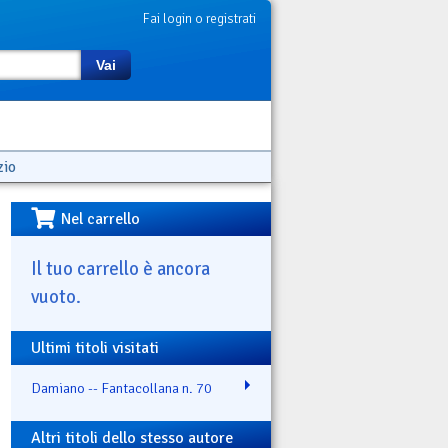
Fai login o registrati
Vai
zio
Nel carrello
Il tuo carrello è ancora
vuoto.
Ultimi titoli visitati
Damiano -- Fantacollana n. 70
Altri titoli dello stesso autore