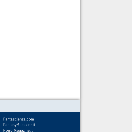
.
Fantascienza.com
FantasyMagazine.it
HorrorMagazine.it