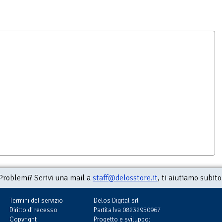
Problemi? Scrivi una mail a
staff@delosstore.it
, ti aiutiamo subito
Termini del servizio
Delos Digital srl
Diritto di recesso
Partita Iva 08232950967
Copyright
Progetto e sviluppo: